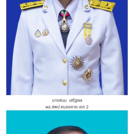
นางสนม เสริฐผล
ผอ.สพป.หนองคาย เขต 2