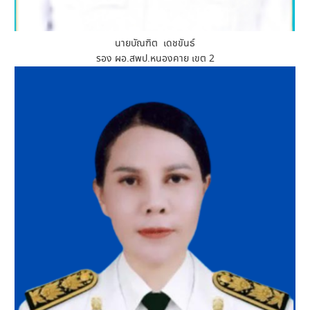
นายบัณฑิต เดชขันธ์
รอง ผอ.สพป.หนองคาย เขต 2