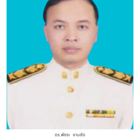
ดร.พัชระ งามชัด