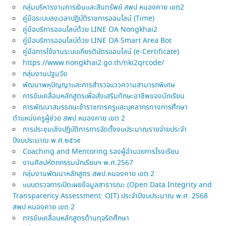
กลุ่มบริหารงานการเงินและสินทรัพย์ สพป.หนองคาย เขต2
คู่มือระบบลงเวลาปฏิบัติราชการออนไลน์ (Time)
คู่มือบริการออนไลบ์ด้วย LINE OA Nongkhai2
คู่มือบริการออนไลบ์ด้วย LINE OA Smart Area Bot
คู่มือการใช้งานระบบเกียรติบัตรออนไลน์ (e-Certificate)
https://www.nongkhai2.go.th/nki2qrcode/
กลุ่มงานปฐมวัย
พัฒนาพหุปัญญาและการสำรวจแววความสามารถพิเศษ
การขับเคลื่อนหลักสูตรเพื่อส่งเสริมทักษะอาชีพของนักเรียน
การพัฒนาสมรรถนะข้าราชการครูและบุคลากรทางการศึกษา
ตำแหน่งครูผู้ช่วย สพป.หนองคาย เขต 2
การประชุมเชิงปฏิบัติการการจัดตั้งงบประมาณรายจ่ายประจำ
ปีงบประมาณ พ.ศ.๒๕๖๙
Coaching and Mentoring รองผู้อำนวยการโรงเรียน
งานศิลปหัตถกรรมนักเรียนฯ พ.ศ.2567
กลุ่มงานพัฒนาหลักสูตร สพป.หนองคาย เขต 2
แบบตรวจการเปิดเผยข้อมูลสาธารณะ (Open Data Integrity and
Transparency Assessment: OIT) ประจำปีงบประมาณ พ.ศ. 2568
สพป.หนองคาย เขต 2
การขับเคลื่อนหลักสูตรต้านทุจริตศึกษา