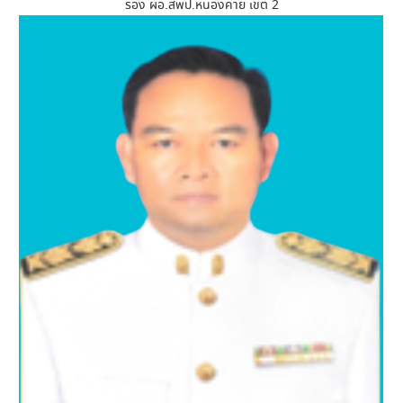
รอง ผอ.สพป.หนองคาย เขต 2