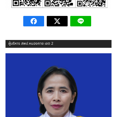
ผู้บริหาร สพป.หนองคาย เขต 2