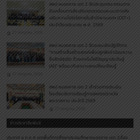
สพป.หนองคาย เขต 2 จัดประชุมคณะกรรมการ
ขับเคลื่อนการส่งเสริมคุณธรรมและแนวทางส่ง
เสริมความโปร่งใสภายในสำนักงานเขตฯ (OIT+)
ประจำปีงบประมาณ พ.ศ. 2569
27 กรกฎาคม, 2026
สพป.หนองคาย เขต 2 จัดอบรมเชิงปฏิบัติการ
“การสร้างสื่อสร้างสรรค์เพื่อปลูกฝังค่านิยมความ
ซื่อสัตย์สุจริต ด้วยเทคโนโลยีปัญญาประดิษฐ์
(AI)” พร้อมเวทีเสวนาแลกเปลี่ยนเรียนรู้
27 กรกฎาคม, 2026
สพป.หนองคาย เขต 2 เข้าร่วมการประเมิน
โรงเรียนจัดการเรียนรู้การสหกรณ์รางวัล
พระราชทาน ประจำปี 2569
27 กรกฎาคม, 2026
ข่าวประชาสัมพันธ์
ประกาศ อ.ก.ค.ศ.เขตพื้นที่การศึกษาประถมศึกษาหนองคาย เขต 2เรื่อง