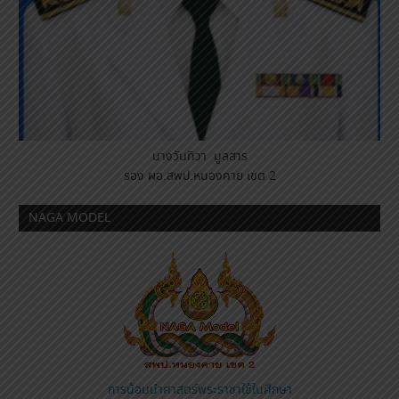
นางวันทิวา มูลสาร
รอง ผอ.สพป.หนองคาย เขต 2
NAGA MODEL
การน้อมนำศาสตร์พระราชาใช้ในศึกษา