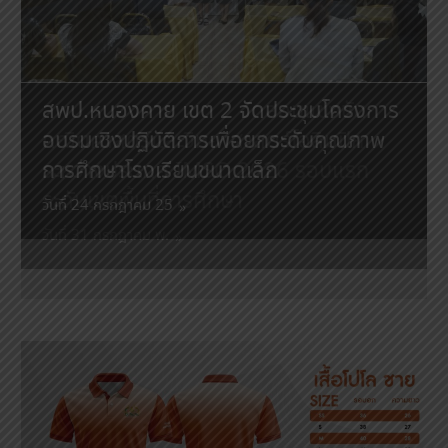
สพป.หนองคาย เขต 2 จัดค่ายพัฒนาผู้นำ
สพป.หนองคาย เขต 2 จัดสอบแข่งขัน
สพป.หนองคาย เขต 2 จัดประชุมโครงการ
สพป.หนองคาย เขต 2 จัดประชุมคณะ
สพป.หนองคาย เขต 2 จัดอบรมเชิงปฏิบัติ
สพป.หนองคาย เขต 2 เข้าร่วมการประเมิน
นักเรียน OSH Camp สร้างแกนนำเยาวชน
คณิตศาสตร์และวิทยาศาสตร์โอลิมปิก
อบรมเชิงปฏิบัติการเพื่อยกระดับคุณภาพ
กรรมการขับเคลื่อนการส่งเสริมคุณธรรม
การ “การสร้างสื่อสร้างสรรค์เพื่อปลูกฝัง
โรงเรียนจัดการเรียนรู้การสหกรณ์รางวัล
ห่างไกลยาเสพติด
ระหว่างประเทศ IMSO 2026 รอบแรก
การศึกษาโรงเรียนขนาดเล็ก
และแนวทางส่งเสริมความโปร่งใสภายใน
ค่านิยมความซื่อสัตย์สุจริต ด้วยเทคโนโลยี
พระราชทาน ประจำปี 2569
ระดับเขตพื้นที่การศึกษา
สำนักงานเขตฯ (OIT+) ประจำปีงบประมาณ
ปัญญาประดิษฐ์ (AI)” พร้อมเวทีเสวนาแลก
วันที่ 4 สิงหาคม 256
วันที่ 24 กรกฎาคม 25
วันที่ 22 กรกฎาคม พ.
พ.ศ. 2569
เปลี่ยนเรียนรู้
วันที่ 31 กรกฎาคม พ.
วันที่ 23 กรกฎาคม พ.
วันที่ 23 กรกฎาคม พ.