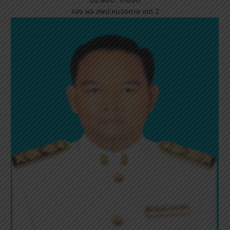
ดร.พัชระ งามชัด
รอง ผอ.สพป.หนองคาย เขต 2