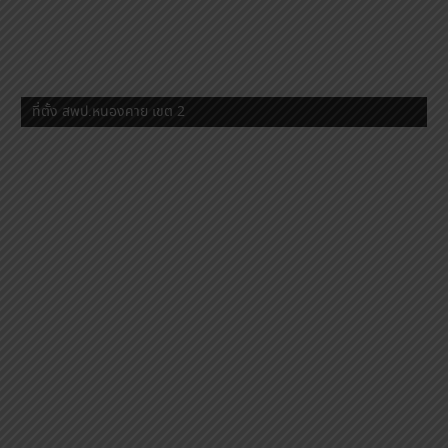
ที่ตั้ง สพป.หนองคาย เขต 2