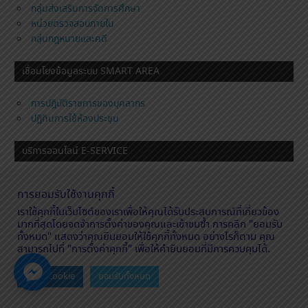
กลุ่มส่งเสริมการจัดการศึกษา
หน่วยตรวจสอบภายใน
กลุ่มกฎหมายและคดี
เชื่อมโยงข้อมูลระบบ SMART AREA
การปฎิบัติราชการของบุคลากร
ปฏิทินการใช้ห้องประชุม
บริการออนไลน์ E-SERVICE
Smart Area (AMSS++)
การยอมรับใช้งานคุกกี้
ลงเวลาปฏิบัติงานออนไลน์
เราใช้คุกกี้ในเว็บไซต์ของเราเพื่อให้คุณได้รับประสบการณ์ที่เกี่ยวข้อง
Smart OBEC
มากที่สุดโดยจดจำการตั้งค่าของคุณและเข้าชมซ้ำ การคลิก "ยอมรับ
ระบบสร้าง QR CODE
ทั้งหมด" แสดงว่าคุณยินยอมให้ใช้คุกกี้ทั้งหมด อย่างไรก็ตาม คุณ
ระบบตรวจสอบงบประมาณ
สามารถไปที่ "การตั้งค่าคุกกี้" เพื่อให้คำยินยอมที่มีการควบคุมได้.
ระบบขายทอดตลาด
Contact us
ระบบอีเมล์ @nongkhai2.go.th
ตั้งค่า Cookie
ยอมรับทั้งหมด
ลงทะเบียนเมล์ @nongkhai2.go.th
OPEN
ตรวสอบผลการขอใช้อีเมล์