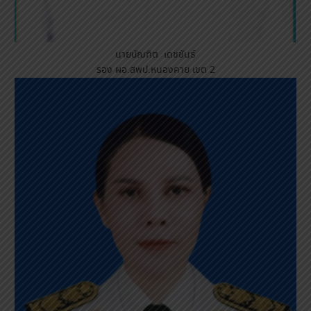
นายบัณฑิต เดชขันธ์
รอง ผอ.สพป.หนองคาย เขต 2