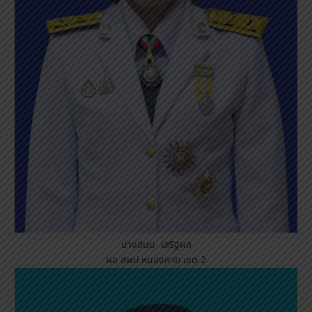
นางสนม เสริฐผล
ผอ.สพป.หนองคาย เขต 2