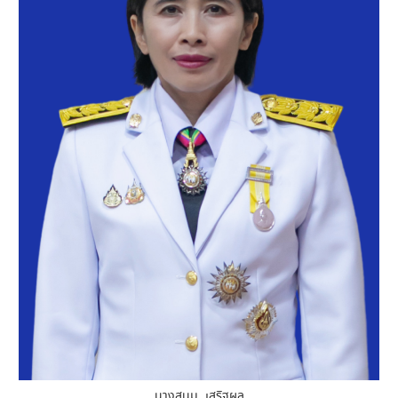
นางสนม เสริฐผล