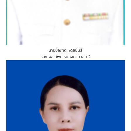
นายบัณฑิต เดชขันธ์
รอง ผอ.สพป.หนองคาย เขต 2