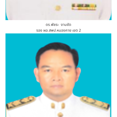
ดร.พัชระ งามชัด
รอง ผอ.สพป.หนองคาย เขต 2