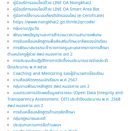
คู่มือบริการออนไลบ์ด้วย LINE OA Nongkhai2
คู่มือบริการออนไลบ์ด้วย LINE OA Smart Area Bot
คู่มือการใช้งานระบบเกียรติบัตรออนไลน์ (e-Certificate)
https://www.nongkhai2.go.th/nki2qrcode/
กลุ่มงานปฐมวัย
พัฒนาพหุปัญญาและการสำรวจแววความสามารถพิเศษ
การขับเคลื่อนหลักสูตรเพื่อส่งเสริมทักษะอาชีพของนักเรียน
การพัฒนาสมรรถนะข้าราชการครูและบุคลากรทางการศึกษา
ตำแหน่งครูผู้ช่วย สพป.หนองคาย เขต 2
การประชุมเชิงปฏิบัติการการจัดตั้งงบประมาณรายจ่ายประจำ
ปีงบประมาณ พ.ศ.๒๕๖๙
Coaching and Mentoring รองผู้อำนวยการโรงเรียน
งานศิลปหัตถกรรมนักเรียนฯ พ.ศ.2567
กลุ่มงานพัฒนาหลักสูตร สพป.หนองคาย เขต 2
แบบตรวจการเปิดเผยข้อมูลสาธารณะ (Open Data Integrity and
Transparency Assessment: OIT) ประจำปีงบประมาณ พ.ศ. 2568
สพป.หนองคาย เขต 2
การขับเคลื่อนหลักสูตรต้านทุจริตศึกษา
กลุ่มกฎหมายและคดี
ประชุมทบทวนการจัดทำแผนฯ