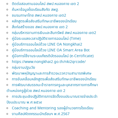
ติดต่อสอบถามออนไลน์ สพป.หนองคาย เขต 2
ค้นหาข้อมูลโรงเรียนสังกัด สพฐ.
ชมรมภาษาไทย สพป.หนองคาย เขต2
หลักสูตรเพื่อส่งเสริมทักษะอาชีพของนักเรียน
สิ่งก่อสร้างของ สพป.หนองคาย เขต 2
กลุ่มบริหารงานการเงินและสินทรัพย์ สพป.หนองคาย เขต2
คู่มือระบบลงเวลาปฏิบัติราชการออนไลน์ (Time)
คู่มือบริการออนไลบ์ด้วย LINE OA Nongkhai2
คู่มือบริการออนไลบ์ด้วย LINE OA Smart Area Bot
คู่มือการใช้งานระบบเกียรติบัตรออนไลน์ (e-Certificate)
https://www.nongkhai2.go.th/nki2qrcode/
กลุ่มงานปฐมวัย
พัฒนาพหุปัญญาและการสำรวจแววความสามารถพิเศษ
การขับเคลื่อนหลักสูตรเพื่อส่งเสริมทักษะอาชีพของนักเรียน
การพัฒนาสมรรถนะข้าราชการครูและบุคลากรทางการศึกษา
ตำแหน่งครูผู้ช่วย สพป.หนองคาย เขต 2
การประชุมเชิงปฏิบัติการการจัดตั้งงบประมาณรายจ่ายประจำ
ปีงบประมาณ พ.ศ.๒๕๖๙
Coaching and Mentoring รองผู้อำนวยการโรงเรียน
งานศิลปหัตถกรรมนักเรียนฯ พ.ศ.2567