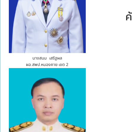
นางสนม เสริฐผล
ผอ.สพป.หนองคาย เขต 2