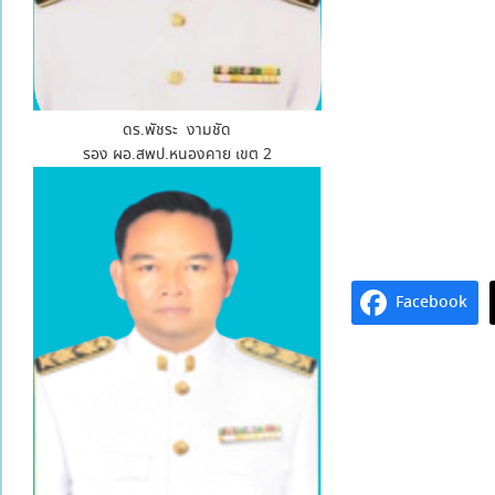
ดร.พัชระ งามชัด
รอง ผอ.สพป.หนองคาย เขต 2
Facebook