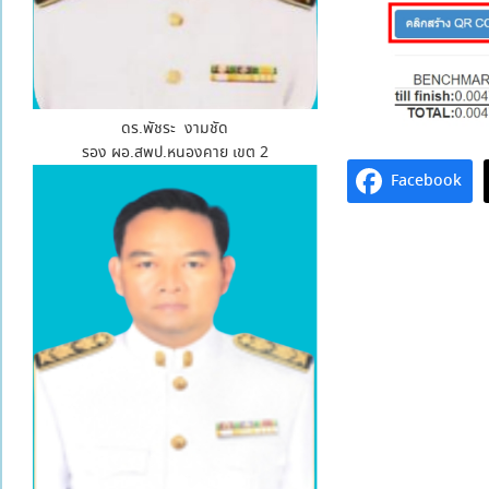
ดร.พัชระ งามชัด
รอง ผอ.สพป.หนองคาย เขต 2
Facebook