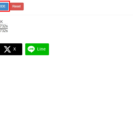
X
Line