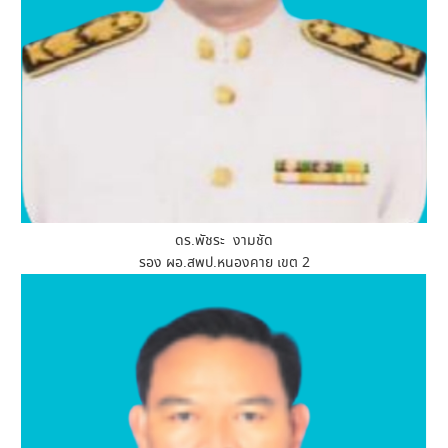
ดร.พัชระ งามชัด
รอง ผอ.สพป.หนองคาย เขต 2