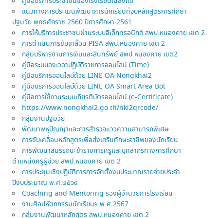
คู่มือบริการประชาชนของโรงเรียนในสังกัด
แนวทางการประเมินพัฒนาการนักเรียนที่จบหลักสูตรการศึกษา
ปฐมวัย พุทธศักราช 2560 ปีการศึกษา 2561
การให้บริการประชาชนผ่านระบบอิเล็กทรอนิกส์ สพป.หนองคาย เขต 2
การดำเนินการขับเคลื่อน PISA สพป.หนองคาย เขต 2
กลุ่มบริหารงานการเงินและสินทรัพย์ สพป.หนองคาย เขต2
คู่มือระบบลงเวลาปฏิบัติราชการออนไลน์ (Time)
คู่มือบริการออนไลบ์ด้วย LINE OA Nongkhai2
คู่มือบริการออนไลบ์ด้วย LINE OA Smart Area Bot
คู่มือการใช้งานระบบเกียรติบัตรออนไลน์ (e-Certificate)
https://www.nongkhai2.go.th/nki2qrcode/
กลุ่มงานปฐมวัย
พัฒนาพหุปัญญาและการสำรวจแววความสามารถพิเศษ
การขับเคลื่อนหลักสูตรเพื่อส่งเสริมทักษะอาชีพของนักเรียน
การพัฒนาสมรรถนะข้าราชการครูและบุคลากรทางการศึกษา
ตำแหน่งครูผู้ช่วย สพป.หนองคาย เขต 2
การประชุมเชิงปฏิบัติการการจัดตั้งงบประมาณรายจ่ายประจำ
ปีงบประมาณ พ.ศ.๒๕๖๙
Coaching and Mentoring รองผู้อำนวยการโรงเรียน
งานศิลปหัตถกรรมนักเรียนฯ พ.ศ.2567
กลุ่มงานพัฒนาหลักสูตร สพป.หนองคาย เขต 2