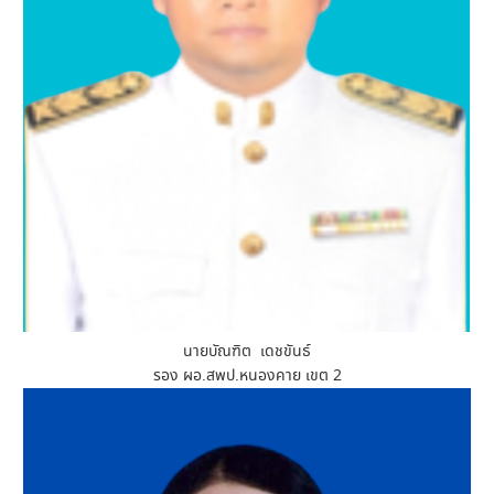
นายบัณฑิต เดชขันธ์
รอง ผอ.สพป.หนองคาย เขต 2