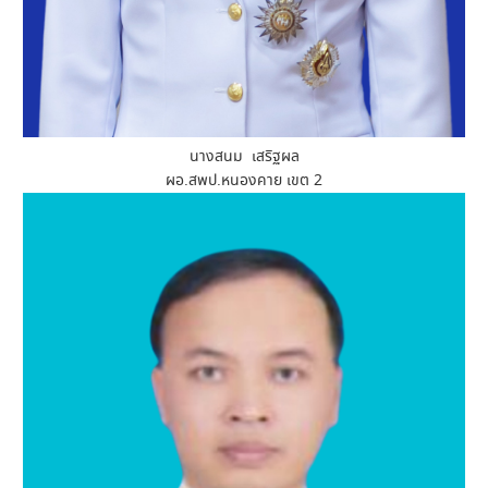
นางสนม เสริฐผล
ผอ.สพป.หนองคาย เขต 2