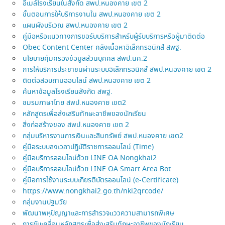
อีเมล์โรงเรียนในสังกัด สพป.หนองคาย เขต 2
ขั้นตอนการให้บริการงานใน สพป.หนองคาย เขต 2
แผนผังบริเวณ สพป.หนองคาย เขต 2
คู่มือหรือแนวทางการขอรับบริการสำหรับผู้รับบริการหรือผู้มาติดต่อ
Obec Content Center คลังเนื้อหาอิเล็กทรอนิกส์ สพฐ.
นโยบายคุ้มครองข้อมูลส่วนบุคคล สพป.นค.2
การให้บริการประชาชนผ่านระบบอิเล็กทรอนิกส์ สพป.หนองคาย เขต 2
ติดต่อสอบถามออนไลน์ สพป.หนองคาย เขต 2
ค้นหาข้อมูลโรงเรียนสังกัด สพฐ.
ชมรมภาษาไทย สพป.หนองคาย เขต2
หลักสูตรเพื่อส่งเสริมทักษะอาชีพของนักเรียน
สิ่งก่อสร้างของ สพป.หนองคาย เขต 2
กลุ่มบริหารงานการเงินและสินทรัพย์ สพป.หนองคาย เขต2
คู่มือระบบลงเวลาปฏิบัติราชการออนไลน์ (Time)
คู่มือบริการออนไลบ์ด้วย LINE OA Nongkhai2
คู่มือบริการออนไลบ์ด้วย LINE OA Smart Area Bot
คู่มือการใช้งานระบบเกียรติบัตรออนไลน์ (e-Certificate)
https://www.nongkhai2.go.th/nki2qrcode/
กลุ่มงานปฐมวัย
พัฒนาพหุปัญญาและการสำรวจแววความสามารถพิเศษ
การขับเคลื่อนหลักสูตรเพื่อส่งเสริมทักษะอาชีพของนักเรียน