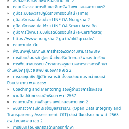
สิ่งก่อสร้างของ สพป.หนองคาย เขต 2
กลุ่มบริหารงานการเงินและสินทรัพย์ สพป.หนองคาย เขต2
คู่มือระบบลงเวลาปฏิบัติราชการออนไลน์ (Time)
คู่มือบริการออนไลบ์ด้วย LINE OA Nongkhai2
คู่มือบริการออนไลบ์ด้วย LINE OA Smart Area Bot
คู่มือการใช้งานระบบเกียรติบัตรออนไลน์ (e-Certificate)
https://www.nongkhai2.go.th/nki2qrcode/
กลุ่มงานปฐมวัย
พัฒนาพหุปัญญาและการสำรวจแววความสามารถพิเศษ
การขับเคลื่อนหลักสูตรเพื่อส่งเสริมทักษะอาชีพของนักเรียน
การพัฒนาสมรรถนะข้าราชการครูและบุคลากรทางการศึกษา
ตำแหน่งครูผู้ช่วย สพป.หนองคาย เขต 2
การประชุมเชิงปฏิบัติการการจัดตั้งงบประมาณรายจ่ายประจำ
ปีงบประมาณ พ.ศ.๒๕๖๙
Coaching and Mentoring รองผู้อำนวยการโรงเรียน
งานศิลปหัตถกรรมนักเรียนฯ พ.ศ.2567
กลุ่มงานพัฒนาหลักสูตร สพป.หนองคาย เขต 2
แบบตรวจการเปิดเผยข้อมูลสาธารณะ (Open Data Integrity and
Transparency Assessment: OIT) ประจำปีงบประมาณ พ.ศ. 2568
สพป.หนองคาย เขต 2
การขับเคลื่อนหลักสูตรต้านทุจริตศึกษา