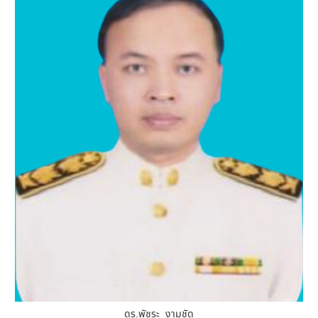
ดร.พัชระ งามชัด