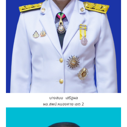
นางสนม เสริฐผล
ผอ.สพป.หนองคาย เขต 2