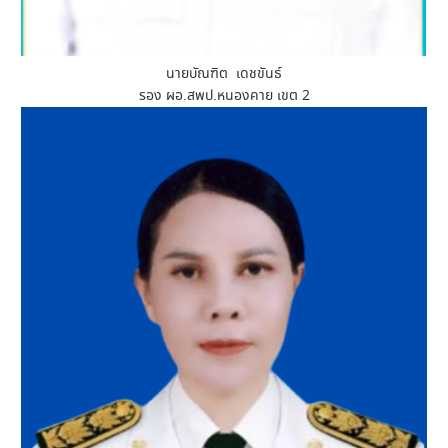
นายบัณฑิต เดชขันธ์
รอง ผอ.สพป.หนองคาย เขต 2