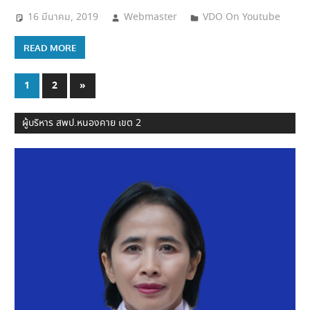
16 มีนาคม, 2019
Webmaster
VDO On Youtube
READ MORE
แนะแนว
Next
1
2
»
Posts
เรื่อง
ผู้บริหาร สพป.หนองคาย เขต 2