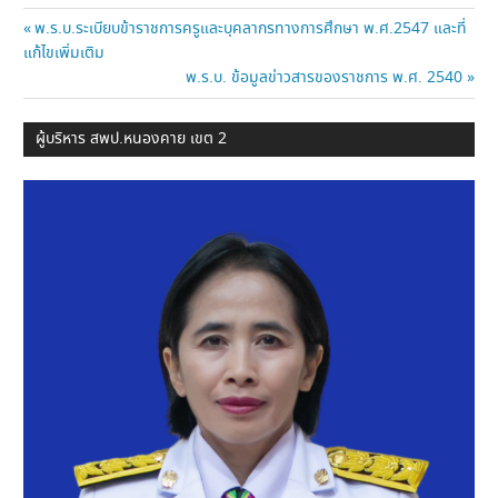
แนะแนว
Previous
พ.ร.บ.ระเบียบข้าราชการครูและบุคลากรทางการศึกษา พ.ศ.2547 และที่
Post:
แก้ไขเพิ่มเติม
เรื่อง
Next
พ.ร.บ. ข้อมูลข่าวสารของราชการ พ.ศ. 2540
Post:
ผู้บริหาร สพป.หนองคาย เขต 2