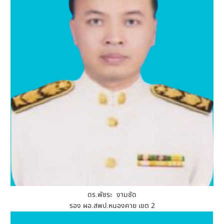
ดร.พัชระ งามชัด
รอง ผอ.สพป.หนองคาย เขต 2