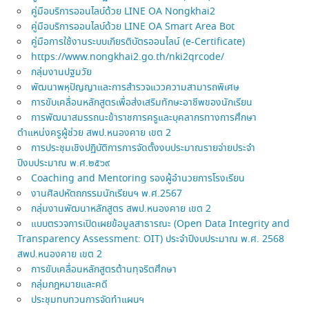
คู่มือบริการออนไลบ์ด้วย LINE OA Nongkhai2
คู่มือบริการออนไลบ์ด้วย LINE OA Smart Area Bot
คู่มือการใช้งานระบบเกียรติบัตรออนไลน์ (e-Certificate)
https://www.nongkhai2.go.th/nki2qrcode/
กลุ่มงานปฐมวัย
พัฒนาพหุปัญญาและการสำรวจแววความสามารถพิเศษ
การขับเคลื่อนหลักสูตรเพื่อส่งเสริมทักษะอาชีพของนักเรียน
การพัฒนาสมรรถนะข้าราชการครูและบุคลากรทางการศึกษา
ตำแหน่งครูผู้ช่วย สพป.หนองคาย เขต 2
การประชุมเชิงปฏิบัติการการจัดตั้งงบประมาณรายจ่ายประจำ
ปีงบประมาณ พ.ศ.๒๕๖๙
Coaching and Mentoring รองผู้อำนวยการโรงเรียน
งานศิลปหัตถกรรมนักเรียนฯ พ.ศ.2567
กลุ่มงานพัฒนาหลักสูตร สพป.หนองคาย เขต 2
แบบตรวจการเปิดเผยข้อมูลสาธารณะ (Open Data Integrity and
Transparency Assessment: OIT) ประจำปีงบประมาณ พ.ศ. 2568
สพป.หนองคาย เขต 2
การขับเคลื่อนหลักสูตรต้านทุจริตศึกษา
กลุ่มกฎหมายและคดี
ประชุมทบทวนการจัดทำแผนฯ