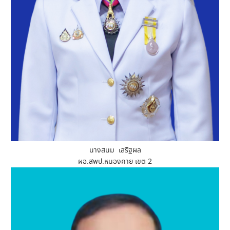
นางสนม เสริฐผล
ผอ.สพป.หนองคาย เขต 2