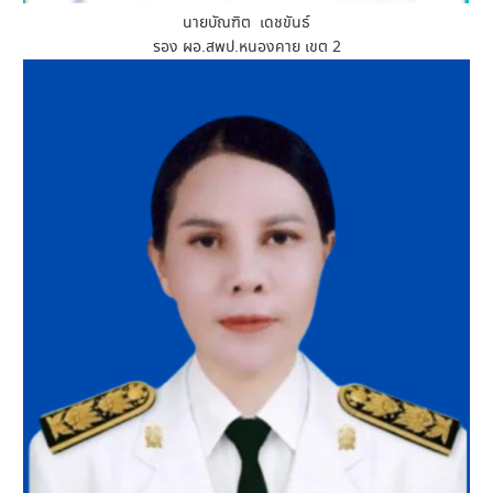
นายบัณฑิต เดชขันธ์
รอง ผอ.สพป.หนองคาย เขต 2