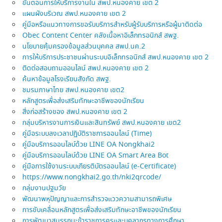
ขั้นตอนการให้บริการงานใน สพป.หนองคาย เขต 2
แผนผังบริเวณ สพป.หนองคาย เขต 2
คู่มือหรือแนวทางการขอรับบริการสำหรับผู้รับบริการหรือผู้มาติดต่อ
Obec Content Center คลังเนื้อหาอิเล็กทรอนิกส์ สพฐ.
นโยบายคุ้มครองข้อมูลส่วนบุคคล สพป.นค.2
การให้บริการประชาชนผ่านระบบอิเล็กทรอนิกส์ สพป.หนองคาย เขต 2
ติดต่อสอบถามออนไลน์ สพป.หนองคาย เขต 2
ค้นหาข้อมูลโรงเรียนสังกัด สพฐ.
ชมรมภาษาไทย สพป.หนองคาย เขต2
หลักสูตรเพื่อส่งเสริมทักษะอาชีพของนักเรียน
สิ่งก่อสร้างของ สพป.หนองคาย เขต 2
กลุ่มบริหารงานการเงินและสินทรัพย์ สพป.หนองคาย เขต2
คู่มือระบบลงเวลาปฏิบัติราชการออนไลน์ (Time)
คู่มือบริการออนไลบ์ด้วย LINE OA Nongkhai2
คู่มือบริการออนไลบ์ด้วย LINE OA Smart Area Bot
คู่มือการใช้งานระบบเกียรติบัตรออนไลน์ (e-Certificate)
https://www.nongkhai2.go.th/nki2qrcode/
กลุ่มงานปฐมวัย
พัฒนาพหุปัญญาและการสำรวจแววความสามารถพิเศษ
การขับเคลื่อนหลักสูตรเพื่อส่งเสริมทักษะอาชีพของนักเรียน
การพัฒนาสมรรถนะข้าราชการครูและบุคลากรทางการศึกษา