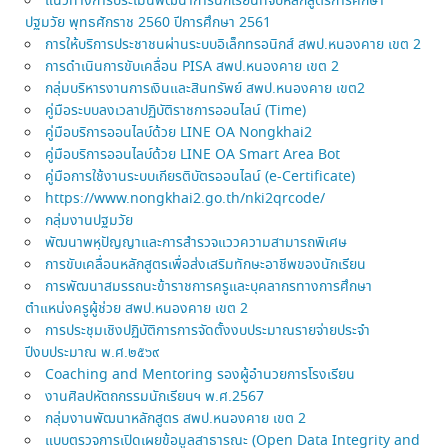
แนวทางการประเมินพัฒนาการนักเรียนที่จบหลักสูตรการศึกษา
ปฐมวัย พุทธศักราช 2560 ปีการศึกษา 2561
การให้บริการประชาชนผ่านระบบอิเล็กทรอนิกส์ สพป.หนองคาย เขต 2
การดำเนินการขับเคลื่อน PISA สพป.หนองคาย เขต 2
กลุ่มบริหารงานการเงินและสินทรัพย์ สพป.หนองคาย เขต2
คู่มือระบบลงเวลาปฏิบัติราชการออนไลน์ (Time)
คู่มือบริการออนไลบ์ด้วย LINE OA Nongkhai2
คู่มือบริการออนไลบ์ด้วย LINE OA Smart Area Bot
คู่มือการใช้งานระบบเกียรติบัตรออนไลน์ (e-Certificate)
https://www.nongkhai2.go.th/nki2qrcode/
กลุ่มงานปฐมวัย
พัฒนาพหุปัญญาและการสำรวจแววความสามารถพิเศษ
การขับเคลื่อนหลักสูตรเพื่อส่งเสริมทักษะอาชีพของนักเรียน
การพัฒนาสมรรถนะข้าราชการครูและบุคลากรทางการศึกษา
ตำแหน่งครูผู้ช่วย สพป.หนองคาย เขต 2
การประชุมเชิงปฏิบัติการการจัดตั้งงบประมาณรายจ่ายประจำ
ปีงบประมาณ พ.ศ.๒๕๖๙
Coaching and Mentoring รองผู้อำนวยการโรงเรียน
งานศิลปหัตถกรรมนักเรียนฯ พ.ศ.2567
กลุ่มงานพัฒนาหลักสูตร สพป.หนองคาย เขต 2
แบบตรวจการเปิดเผยข้อมูลสาธารณะ (Open Data Integrity and