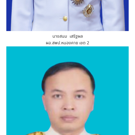
นางสนม เสริฐผล
ผอ.สพป.หนองคาย เขต 2