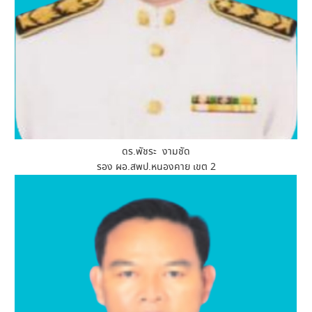
ดร.พัชระ งามชัด
รอง ผอ.สพป.หนองคาย เขต 2