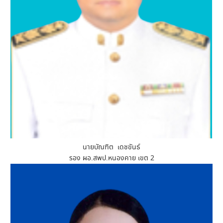
นายบัณฑิต เดชขันธ์
รอง ผอ.สพป.หนองคาย เขต 2