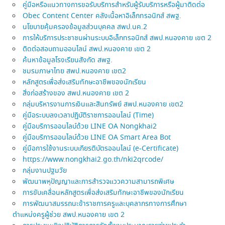
คู่มือหรือแนวทางการขอรับบริการสำหรับผู้รับบริการหรือผู้มาติดต่อ
Obec Content Center คลังเนื้อหาอิเล็กทรอนิกส์ สพฐ.
นโยบายคุ้มครองข้อมูลส่วนบุคคล สพป.นค.2
การให้บริการประชาชนผ่านระบบอิเล็กทรอนิกส์ สพป.หนองคาย เขต 2
ติดต่อสอบถามออนไลน์ สพป.หนองคาย เขต 2
ค้นหาข้อมูลโรงเรียนสังกัด สพฐ.
ชมรมภาษาไทย สพป.หนองคาย เขต2
หลักสูตรเพื่อส่งเสริมทักษะอาชีพของนักเรียน
สิ่งก่อสร้างของ สพป.หนองคาย เขต 2
กลุ่มบริหารงานการเงินและสินทรัพย์ สพป.หนองคาย เขต2
คู่มือระบบลงเวลาปฏิบัติราชการออนไลน์ (Time)
คู่มือบริการออนไลบ์ด้วย LINE OA Nongkhai2
คู่มือบริการออนไลบ์ด้วย LINE OA Smart Area Bot
คู่มือการใช้งานระบบเกียรติบัตรออนไลน์ (e-Certificate)
https://www.nongkhai2.go.th/nki2qrcode/
กลุ่มงานปฐมวัย
พัฒนาพหุปัญญาและการสำรวจแววความสามารถพิเศษ
การขับเคลื่อนหลักสูตรเพื่อส่งเสริมทักษะอาชีพของนักเรียน
การพัฒนาสมรรถนะข้าราชการครูและบุคลากรทางการศึกษา
ตำแหน่งครูผู้ช่วย สพป.หนองคาย เขต 2