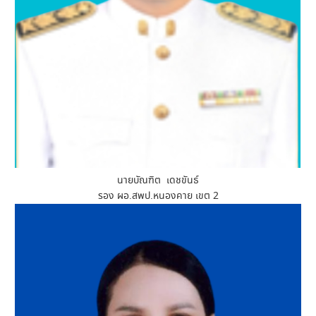
นายบัณฑิต เดชขันธ์
รอง ผอ.สพป.หนองคาย เขต 2