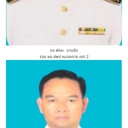
ดร.พัชระ งามชัด
รอง ผอ.สพป.หนองคาย เขต 2