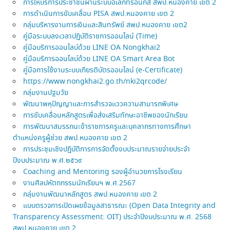
การให้บริการประชาชนผ่านระบบอิเล็กทรอนิกส์ สพป.หนองคาย เขต 2
การดำเนินการขับเคลื่อน PISA สพป.หนองคาย เขต 2
กลุ่มบริหารงานการเงินและสินทรัพย์ สพป.หนองคาย เขต2
คู่มือระบบลงเวลาปฏิบัติราชการออนไลน์ (Time)
คู่มือบริการออนไลบ์ด้วย LINE OA Nongkhai2
คู่มือบริการออนไลบ์ด้วย LINE OA Smart Area Bot
คู่มือการใช้งานระบบเกียรติบัตรออนไลน์ (e-Certificate)
https://www.nongkhai2.go.th/nki2qrcode/
กลุ่มงานปฐมวัย
พัฒนาพหุปัญญาและการสำรวจแววความสามารถพิเศษ
การขับเคลื่อนหลักสูตรเพื่อส่งเสริมทักษะอาชีพของนักเรียน
การพัฒนาสมรรถนะข้าราชการครูและบุคลากรทางการศึกษา
ตำแหน่งครูผู้ช่วย สพป.หนองคาย เขต 2
การประชุมเชิงปฏิบัติการการจัดตั้งงบประมาณรายจ่ายประจำ
ปีงบประมาณ พ.ศ.๒๕๖๙
Coaching and Mentoring รองผู้อำนวยการโรงเรียน
งานศิลปหัตถกรรมนักเรียนฯ พ.ศ.2567
กลุ่มงานพัฒนาหลักสูตร สพป.หนองคาย เขต 2
แบบตรวจการเปิดเผยข้อมูลสาธารณะ (Open Data Integrity and
Transparency Assessment: OIT) ประจำปีงบประมาณ พ.ศ. 2568
สพป.หนองคาย เขต 2