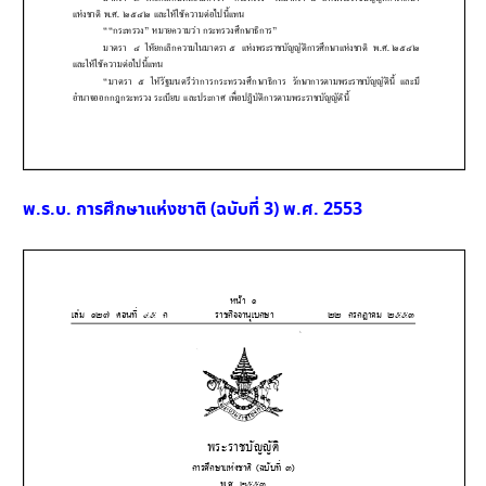
พ.ร.บ. การศึกษาแห่งชาติ (ฉบับที่ 3) พ.ศ. 2553