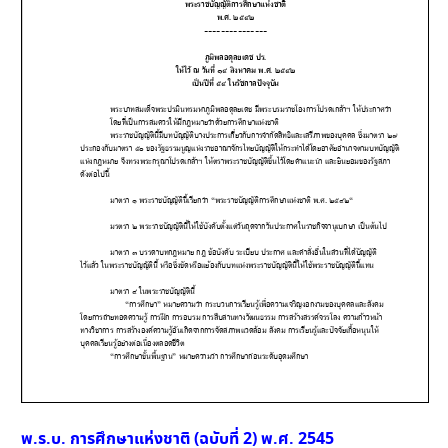
พ.ร.บ. การศึกษาแห่งชาติ (ฉบับที่ 2) พ.ศ. 2545