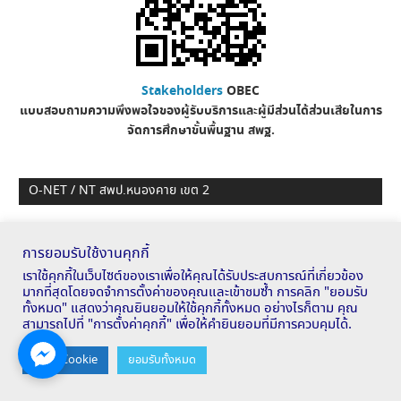
Stakeholders
OBEC
แบบสอบถามความพึงพอใจของผู้รับบริการและผู้มีส่วนได้ส่วนเสียในการ
จัดการศึกษาขั้นพื้นฐาน
สพฐ.
O-NET / NT สพป.หนองคาย เขต 2
รายงานผล O-NET ปี 2560
การยอมรับใช้งานคุกกี้
ระบบจัดการสอบ O-NET
ใบรายงานผลคะแนนรายบุคคล
เราใช้คุกกี้ในเว็บไซต์ของเราเพื่อให้คุณได้รับประสบการณ์ที่เกี่ยวข้อง
มากที่สุดโดยจดจำการตั้งค่าของคุณและเข้าชมซ้ำ การคลิก "ยอมรับ
ประกาศผลรายโรงเรียน
ทั้งหมด" แสดงว่าคุณยินยอมให้ใช้คุกกี้ทั้งหมด อย่างไรก็ตาม คุณ
ระบบจัดการสอบ NT Access
สามารถไปที่ "การตั้งค่าคุกกี้" เพื่อให้คำยินยอมที่มีการควบคุมได้.
Contact us
โรงเรียนสุจริต
ตั้งค่า Cookie
ยอมรับทั้งหมด
OPEN
เว็บไซต์โรงเรียนสุจริต