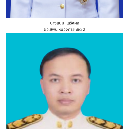
นางสนม เสริฐผล
ผอ.สพป.หนองคาย เขต 2