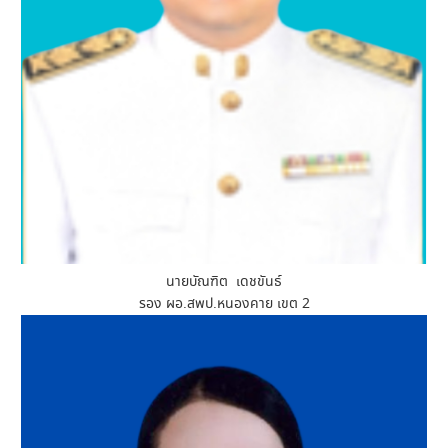
นายบัณฑิต เดชขันธ์
รอง ผอ.สพป.หนองคาย เขต 2