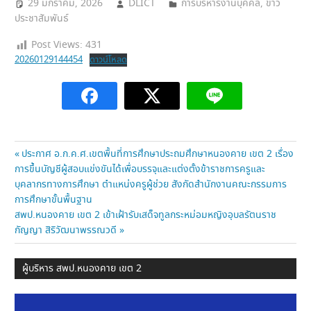
29 มกราคม, 2026
DLICT
การบริหารงานบุคคล
,
ข่าว
ประชาสัมพันธ์
Post Views:
431
20260129144454
ดาวน์โหลด
แนะแนว
Previous
ประกาศ อ.ก.ค.ศ.เขตพื้นที่การศึกษาประถมศึกษาหนองคาย เขต 2 เรื่อง
Post:
การขึ้นบัญชีผู้สอบแข่งขันได้เพื่อบรรจุและแต่งตั้งข้าราชการครูและ
เรื่อง
บุคลากรทางการศึกษา ตำแหน่งครูผู้ช่วย สังกัดสำนักงานคณะกรรมการ
การศึกษาขั้นพื้นฐาน
Next
สพป.หนองคาย เขต 2 เข้าเฝ้ารับเสด็จทูลกระหม่อมหญิงอุบลรัตนราช
Post:
กัญญา สิริวัฒนาพรรณวดี
ผู้บริหาร สพป.หนองคาย เขต 2