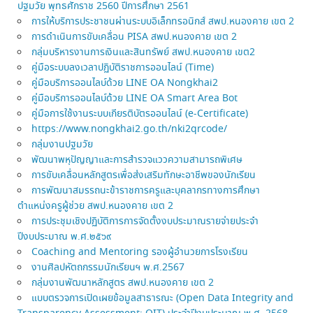
ปฐมวัย พุทธศักราช 2560 ปีการศึกษา 2561
การให้บริการประชาชนผ่านระบบอิเล็กทรอนิกส์ สพป.หนองคาย เขต 2
การดำเนินการขับเคลื่อน PISA สพป.หนองคาย เขต 2
กลุ่มบริหารงานการเงินและสินทรัพย์ สพป.หนองคาย เขต2
คู่มือระบบลงเวลาปฏิบัติราชการออนไลน์ (Time)
คู่มือบริการออนไลบ์ด้วย LINE OA Nongkhai2
คู่มือบริการออนไลบ์ด้วย LINE OA Smart Area Bot
คู่มือการใช้งานระบบเกียรติบัตรออนไลน์ (e-Certificate)
https://www.nongkhai2.go.th/nki2qrcode/
กลุ่มงานปฐมวัย
พัฒนาพหุปัญญาและการสำรวจแววความสามารถพิเศษ
การขับเคลื่อนหลักสูตรเพื่อส่งเสริมทักษะอาชีพของนักเรียน
การพัฒนาสมรรถนะข้าราชการครูและบุคลากรทางการศึกษา
ตำแหน่งครูผู้ช่วย สพป.หนองคาย เขต 2
การประชุมเชิงปฏิบัติการการจัดตั้งงบประมาณรายจ่ายประจำ
ปีงบประมาณ พ.ศ.๒๕๖๙
Coaching and Mentoring รองผู้อำนวยการโรงเรียน
งานศิลปหัตถกรรมนักเรียนฯ พ.ศ.2567
กลุ่มงานพัฒนาหลักสูตร สพป.หนองคาย เขต 2
แบบตรวจการเปิดเผยข้อมูลสาธารณะ (Open Data Integrity and