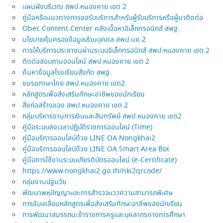
แผนผังบริเวณ สพป.หนองคาย เขต 2
คู่มือหรือแนวทางการขอรับบริการสำหรับผู้รับบริการหรือผู้มาติดต่อ
Obec Content Center คลังเนื้อหาอิเล็กทรอนิกส์ สพฐ.
นโยบายคุ้มครองข้อมูลส่วนบุคคล สพป.นค.2
การให้บริการประชาชนผ่านระบบอิเล็กทรอนิกส์ สพป.หนองคาย เขต 2
ติดต่อสอบถามออนไลน์ สพป.หนองคาย เขต 2
ค้นหาข้อมูลโรงเรียนสังกัด สพฐ.
ชมรมภาษาไทย สพป.หนองคาย เขต2
หลักสูตรเพื่อส่งเสริมทักษะอาชีพของนักเรียน
สิ่งก่อสร้างของ สพป.หนองคาย เขต 2
กลุ่มบริหารงานการเงินและสินทรัพย์ สพป.หนองคาย เขต2
คู่มือระบบลงเวลาปฏิบัติราชการออนไลน์ (Time)
คู่มือบริการออนไลบ์ด้วย LINE OA Nongkhai2
คู่มือบริการออนไลบ์ด้วย LINE OA Smart Area Bot
คู่มือการใช้งานระบบเกียรติบัตรออนไลน์ (e-Certificate)
https://www.nongkhai2.go.th/nki2qrcode/
กลุ่มงานปฐมวัย
พัฒนาพหุปัญญาและการสำรวจแววความสามารถพิเศษ
การขับเคลื่อนหลักสูตรเพื่อส่งเสริมทักษะอาชีพของนักเรียน
การพัฒนาสมรรถนะข้าราชการครูและบุคลากรทางการศึกษา