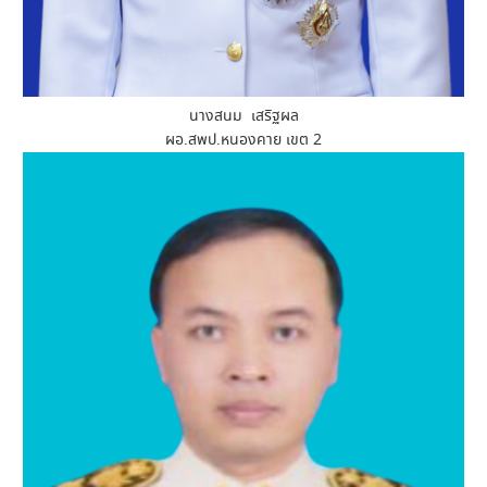
นางสนม เสริฐผล
ผอ.สพป.หนองคาย เขต 2