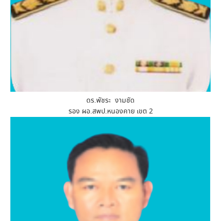
ดร.พัชระ งามชัด
รอง ผอ.สพป.หนองคาย เขต 2