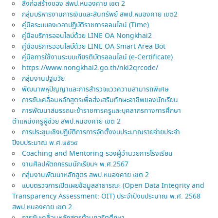
สิ่งก่อสร้างของ สพป.หนองคาย เขต 2
กลุ่มบริหารงานการเงินและสินทรัพย์ สพป.หนองคาย เขต2
คู่มือระบบลงเวลาปฏิบัติราชการออนไลน์ (Time)
คู่มือบริการออนไลบ์ด้วย LINE OA Nongkhai2
คู่มือบริการออนไลบ์ด้วย LINE OA Smart Area Bot
คู่มือการใช้งานระบบเกียรติบัตรออนไลน์ (e-Certificate)
https://www.nongkhai2.go.th/nki2qrcode/
กลุ่มงานปฐมวัย
พัฒนาพหุปัญญาและการสำรวจแววความสามารถพิเศษ
การขับเคลื่อนหลักสูตรเพื่อส่งเสริมทักษะอาชีพของนักเรียน
การพัฒนาสมรรถนะข้าราชการครูและบุคลากรทางการศึกษา
ตำแหน่งครูผู้ช่วย สพป.หนองคาย เขต 2
การประชุมเชิงปฏิบัติการการจัดตั้งงบประมาณรายจ่ายประจำ
ปีงบประมาณ พ.ศ.๒๕๖๙
Coaching and Mentoring รองผู้อำนวยการโรงเรียน
งานศิลปหัตถกรรมนักเรียนฯ พ.ศ.2567
กลุ่มงานพัฒนาหลักสูตร สพป.หนองคาย เขต 2
แบบตรวจการเปิดเผยข้อมูลสาธารณะ (Open Data Integrity and
Transparency Assessment: OIT) ประจำปีงบประมาณ พ.ศ. 2568
สพป.หนองคาย เขต 2