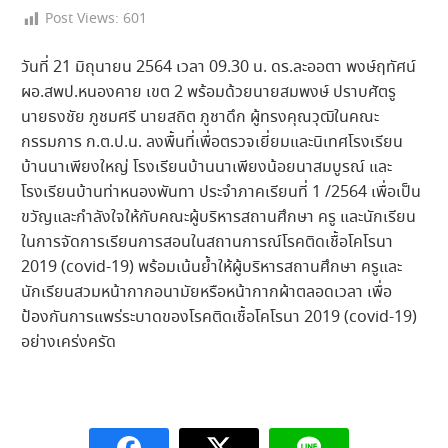
Post Views:
601
วันที่ 21 มิถุนายน 2564 เวลา 09.30 น. ดร.ละออตา พงษ์ฤทัศน์
ผอ.สพป.หนองคาย เขต 2 พร้อมด้วยนายสมพงษ์ ปราบศัตรู
นายธงชัย ภูชมศรี นายสถิต ภูชาดึก ผู้ทรงคุณวุฒิในคณะ
กรรมการ ก.ต.ป.น. ลงพื้นที่เพื่อตรวจเยี่ยมและนิเทศโรงเรียน
บ้านนาเพียงใหญ่ โรงเรียนบ้านนาเพียงน้อยนาสมบูรณ์ และ
โรงเรียนบ้านท่าหนองพันทา ประจำภาคเรียนที่ 1 /2564 เพื่อเป็น
ขวัญและกำลังใจให้กับคณะผู้บริหารสถานศึกษา ครู และนักเรียน
ในการจัดการเรียนการสอนในสถานการณ์โรคติดเชื้อโคโรนา
2019​ (covid-19) พร้อมเน้นย้ำให้ผู้บริหารสถานศึกษา ครูและ
นักเรียนสวมหน้ากากอนามัยหรือหน้ากากผ้าตลอดเวลา เพื่อ
ป้องกันการแพร่ระบาดของโรคติดเชื้อโคโรนา 2019​ (covid-19)
อย่างเคร่งครัด