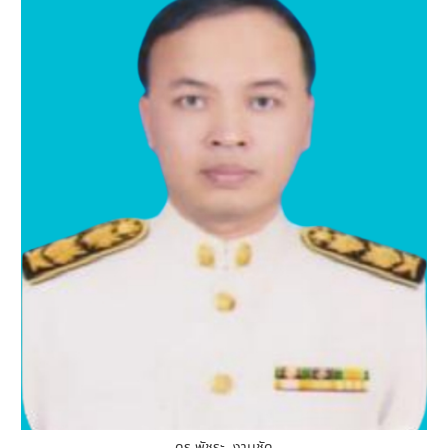
ดร.พัชระ งามชัด