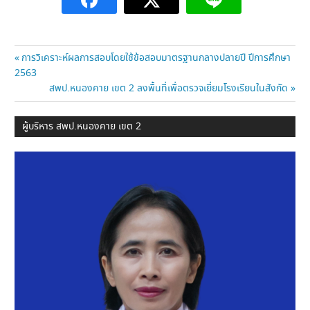
แนะแนว
Previous
การวิเคราะห์ผลการสอบโดยใช้ข้อสอบมาตรฐานกลางปลายปี ปีการศึกษา
Post:
2563
เรื่อง
Next
สพป.หนองคาย เขต 2 ลงพื้นที่เพื่อตรวจเยี่ยมโรงเรียนในสังกัด
Post:
ผู้บริหาร สพป.หนองคาย เขต 2