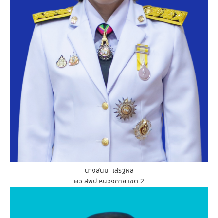
นางสนม เสริฐผล
ผอ.สพป.หนองคาย เขต 2