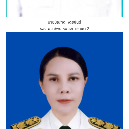
นายบัณฑิต เดชขันธ์
รอง ผอ.สพป.หนองคาย เขต 2