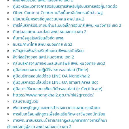
แผนผังบริเวณ สพป.หนองคาย เขต 2
คู่มือหรือแนวทางการขอรับบริการสำหรับผู้รับบริการหรือผู้มาติดต่อ
Obec Content Center คลังเนื้อหาอิเล็กทรอนิกส์ สพฐ.
นโยบายคุ้มครองข้อมูลส่วนบุคคล สพป.นค.2
การให้บริการประชาชนผ่านระบบอิเล็กทรอนิกส์ สพป.หนองคาย เขต 2
ติดต่อสอบถามออนไลน์ สพป.หนองคาย เขต 2
ค้นหาข้อมูลโรงเรียนสังกัด สพฐ.
ชมรมภาษาไทย สพป.หนองคาย เขต2
หลักสูตรเพื่อส่งเสริมทักษะอาชีพของนักเรียน
สิ่งก่อสร้างของ สพป.หนองคาย เขต 2
กลุ่มบริหารงานการเงินและสินทรัพย์ สพป.หนองคาย เขต2
คู่มือระบบลงเวลาปฏิบัติราชการออนไลน์ (Time)
คู่มือบริการออนไลบ์ด้วย LINE OA Nongkhai2
คู่มือบริการออนไลบ์ด้วย LINE OA Smart Area Bot
คู่มือการใช้งานระบบเกียรติบัตรออนไลน์ (e-Certificate)
https://www.nongkhai2.go.th/nki2qrcode/
กลุ่มงานปฐมวัย
พัฒนาพหุปัญญาและการสำรวจแววความสามารถพิเศษ
การขับเคลื่อนหลักสูตรเพื่อส่งเสริมทักษะอาชีพของนักเรียน
การพัฒนาสมรรถนะข้าราชการครูและบุคลากรทางการศึกษา
ตำแหน่งครูผู้ช่วย สพป.หนองคาย เขต 2