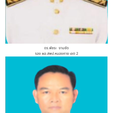
ดร.พัชระ งามชัด
รอง ผอ.สพป.หนองคาย เขต 2