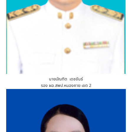
นายบัณฑิต เดชขันธ์
รอง ผอ.สพป.หนองคาย เขต 2