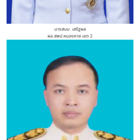
นางสนม เสริฐผล
ผอ.สพป.หนองคาย เขต 2