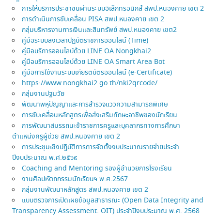
การให้บริการประชาชนผ่านระบบอิเล็กทรอนิกส์ สพป.หนองคาย เขต 2
การดำเนินการขับเคลื่อน PISA สพป.หนองคาย เขต 2
กลุ่มบริหารงานการเงินและสินทรัพย์ สพป.หนองคาย เขต2
คู่มือระบบลงเวลาปฏิบัติราชการออนไลน์ (Time)
คู่มือบริการออนไลบ์ด้วย LINE OA Nongkhai2
คู่มือบริการออนไลบ์ด้วย LINE OA Smart Area Bot
คู่มือการใช้งานระบบเกียรติบัตรออนไลน์ (e-Certificate)
https://www.nongkhai2.go.th/nki2qrcode/
กลุ่มงานปฐมวัย
พัฒนาพหุปัญญาและการสำรวจแววความสามารถพิเศษ
การขับเคลื่อนหลักสูตรเพื่อส่งเสริมทักษะอาชีพของนักเรียน
การพัฒนาสมรรถนะข้าราชการครูและบุคลากรทางการศึกษา
ตำแหน่งครูผู้ช่วย สพป.หนองคาย เขต 2
การประชุมเชิงปฏิบัติการการจัดตั้งงบประมาณรายจ่ายประจำ
ปีงบประมาณ พ.ศ.๒๕๖๙
Coaching and Mentoring รองผู้อำนวยการโรงเรียน
งานศิลปหัตถกรรมนักเรียนฯ พ.ศ.2567
กลุ่มงานพัฒนาหลักสูตร สพป.หนองคาย เขต 2
แบบตรวจการเปิดเผยข้อมูลสาธารณะ (Open Data Integrity and
Transparency Assessment: OIT) ประจำปีงบประมาณ พ.ศ. 2568