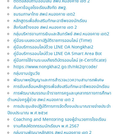
ติดต่อสอบถามออนไลน์ สพป.หนองคาย เขต 2
ค้นหาข้อมูลโรงเรียนสังกัด สพฐ.
ชมรมภาษาไทย สพป.หนองคาย เขต2
หลักสูตรเพื่อส่งเสริมทักษะอาชีพของนักเรียน
สิ่งก่อสร้างของ สพป.หนองคาย เขต 2
กลุ่มบริหารงานการเงินและสินทรัพย์ สพป.หนองคาย เขต2
คู่มือระบบลงเวลาปฏิบัติราชการออนไลน์ (Time)
คู่มือบริการออนไลบ์ด้วย LINE OA Nongkhai2
คู่มือบริการออนไลบ์ด้วย LINE OA Smart Area Bot
คู่มือการใช้งานระบบเกียรติบัตรออนไลน์ (e-Certificate)
https://www.nongkhai2.go.th/nki2qrcode/
กลุ่มงานปฐมวัย
พัฒนาพหุปัญญาและการสำรวจแววความสามารถพิเศษ
การขับเคลื่อนหลักสูตรเพื่อส่งเสริมทักษะอาชีพของนักเรียน
การพัฒนาสมรรถนะข้าราชการครูและบุคลากรทางการศึกษา
ตำแหน่งครูผู้ช่วย สพป.หนองคาย เขต 2
การประชุมเชิงปฏิบัติการการจัดตั้งงบประมาณรายจ่ายประจำ
ปีงบประมาณ พ.ศ.๒๕๖๙
Coaching and Mentoring รองผู้อำนวยการโรงเรียน
งานศิลปหัตถกรรมนักเรียนฯ พ.ศ.2567
กลุ่มงานพัฒนาหลักสูตร สพป.หนองคาย เขต 2