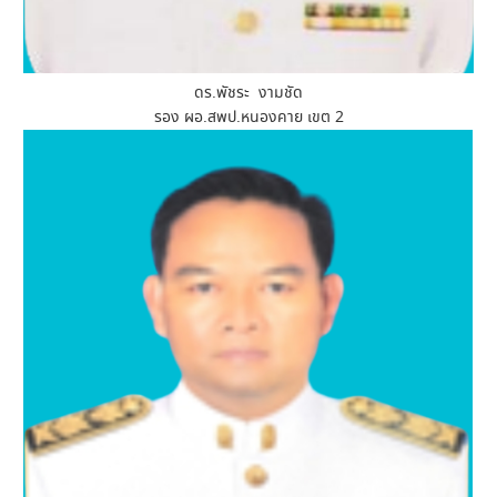
ดร.พัชระ งามชัด
รอง ผอ.สพป.หนองคาย เขต 2