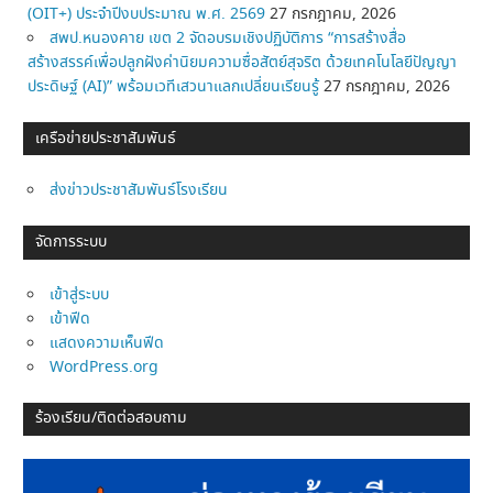
(OIT+) ประจำปีงบประมาณ พ.ศ. 2569
27 กรกฎาคม, 2026
สพป.หนองคาย เขต 2 จัดอบรมเชิงปฏิบัติการ “การสร้างสื่อ
สร้างสรรค์เพื่อปลูกฝังค่านิยมความซื่อสัตย์สุจริต ด้วยเทคโนโลยีปัญญา
ประดิษฐ์ (AI)” พร้อมเวทีเสวนาแลกเปลี่ยนเรียนรู้
27 กรกฎาคม, 2026
เครือข่ายประชาสัมพันธ์
ส่งข่าวประชาสัมพันธ์โรงเรียน
จัดการระบบ
เข้าสู่ระบบ
เข้าฟีด
แสดงความเห็นฟีด
WordPress.org
ร้องเรียน/ติดต่อสอบถาม