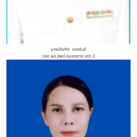
นายบัณฑิต เดชขันธ์
รอง ผอ.สพป.หนองคาย เขต 2