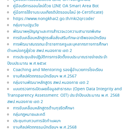
คู่มือบริการออนไลบ์ด้วย LINE OA Smart Area Bot
คู่มือการใช้งานระบบเกียรติบัตรออนไลน์ (e-Certificate)
https://www.nongkhai2.go.th/nki2qrcode/
กลุ่มงานปฐมวัย
พัฒนาพหุปัญญาและการสำรวจแววความสามารถพิเศษ
การขับเคลื่อนหลักสูตรเพื่อส่งเสริมทักษะอาชีพของนักเรียน
การพัฒนาสมรรถนะข้าราชการครูและบุคลากรทางการศึกษา
ตำแหน่งครูผู้ช่วย สพป.หนองคาย เขต 2
การประชุมเชิงปฏิบัติการการจัดตั้งงบประมาณรายจ่ายประจำ
ปีงบประมาณ พ.ศ.๒๕๖๙
Coaching and Mentoring รองผู้อำนวยการโรงเรียน
งานศิลปหัตถกรรมนักเรียนฯ พ.ศ.2567
กลุ่มงานพัฒนาหลักสูตร สพป.หนองคาย เขต 2
แบบตรวจการเปิดเผยข้อมูลสาธารณะ (Open Data Integrity and
Transparency Assessment: OIT) ประจำปีงบประมาณ พ.ศ. 2568
สพป.หนองคาย เขต 2
การขับเคลื่อนหลักสูตรต้านทุจริตศึกษา
กลุ่มกฎหมายและคดี
ประชุมทบทวนการจัดทำแผนฯ
งานศิลปหัตถกรรมนักเรียนฯ พ.ศ.2568