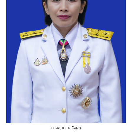
นางสนม เสริฐผล