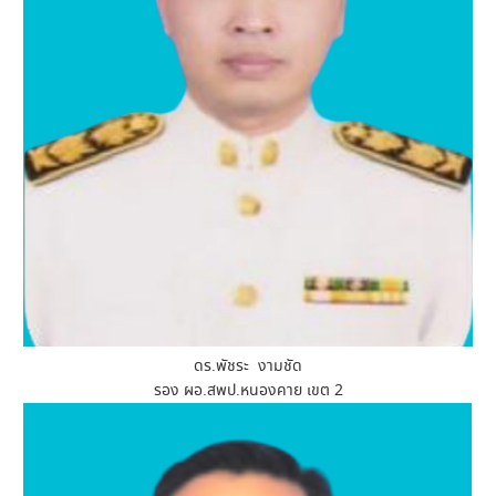
ดร.พัชระ งามชัด
รอง ผอ.สพป.หนองคาย เขต 2