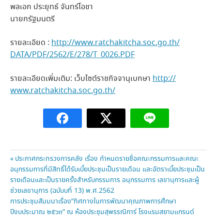
พลเอก ประยุทธ์ จันทร์โอชา
นายกรัฐมนตรี
รายละเอียด :
http://
www.ratchakitcha.soc.go.th/
DATA/PDF/2562/E/278/
T_0026.PDF
รายละเอียดเพิ่มเติม: เว็บไซต์ราชกิจจานุเบกษา
http://
www.ratchakitcha.soc.go.th/
แนะแนว
Previous
ประกาศกระทรวงการคลัง เรื่อง กำหนดรายชื่อคณะกรรมการและคณะ
Post:
อนุกรรมการที่มีสิทธิ์ได้รับเบี้ยประชุมเป็นรายเดือน และอัตราเบี้ยประชุมเป็น
เรื่อง
รายเดือนและเป็นรายครั้งสำหรับกรรมการ อนุกรรมการ เลขานุการและผู้
ช่วยเลขานุการ (ฉบับบที่ 13) พ.ศ.2562
Next
การประชุมสัมมนาเรื่อง”ทิศทางในการพัฒนาคุณภาพการศึกษา
Post:
ปีงบประมาณ ๒๕๖๓” ณ ห้องประชุมสุพรรณิการ์ โรงแรมสยามแกรนด์