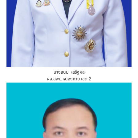
นางสนม เสริฐผล
ผอ.สพป.หนองคาย เขต 2