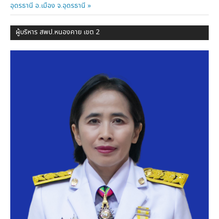
อุดรธานี อ.เมือง จ.อุดรธานี
ผู้บริหาร สพป.หนองคาย เขต 2