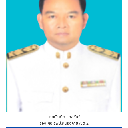
นายบัณฑิต เดชขันธ์
รอง ผอ.สพป.หนองคาย เขต 2