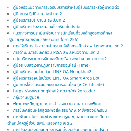
คู่มือหรือแนวทางการขอรับบริการสำหรับผู้รับบริการหรือผู้มาติดต่อ
คู่มือการปฏิบัติงาน สพป.นค.2
คู่มือบริการประชาชน สพป.นค.2
คู่มือบริการประชาชนของโรงเรียนในสังกัด
แนวทางการประเมินพัฒนาการนักเรียนที่จบหลักสูตรการศึกษา
ปฐมวัย พุทธศักราช 2560 ปีการศึกษา 2561
การให้บริการประชาชนผ่านระบบอิเล็กทรอนิกส์ สพป.หนองคาย เขต 2
การดำเนินการขับเคลื่อน PISA สพป.หนองคาย เขต 2
กลุ่มบริหารงานการเงินและสินทรัพย์ สพป.หนองคาย เขต2
คู่มือระบบลงเวลาปฏิบัติราชการออนไลน์ (Time)
คู่มือบริการออนไลบ์ด้วย LINE OA Nongkhai2
คู่มือบริการออนไลบ์ด้วย LINE OA Smart Area Bot
คู่มือการใช้งานระบบเกียรติบัตรออนไลน์ (e-Certificate)
https://www.nongkhai2.go.th/nki2qrcode/
กลุ่มงานปฐมวัย
พัฒนาพหุปัญญาและการสำรวจแววความสามารถพิเศษ
การขับเคลื่อนหลักสูตรเพื่อส่งเสริมทักษะอาชีพของนักเรียน
การพัฒนาสมรรถนะข้าราชการครูและบุคลากรทางการศึกษา
ตำแหน่งครูผู้ช่วย สพป.หนองคาย เขต 2
การประชุมเชิงปฏิบัติการการจัดตั้งงบประมาณรายจ่ายประจำ