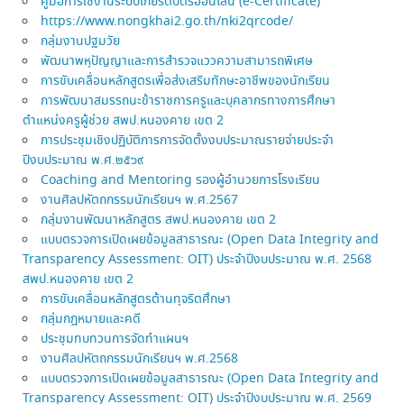
คู่มือการใช้งานระบบเกียรติบัตรออนไลน์ (e-Certificate)
https://www.nongkhai2.go.th/nki2qrcode/
กลุ่มงานปฐมวัย
พัฒนาพหุปัญญาและการสำรวจแววความสามารถพิเศษ
การขับเคลื่อนหลักสูตรเพื่อส่งเสริมทักษะอาชีพของนักเรียน
การพัฒนาสมรรถนะข้าราชการครูและบุคลากรทางการศึกษา
ตำแหน่งครูผู้ช่วย สพป.หนองคาย เขต 2
การประชุมเชิงปฏิบัติการการจัดตั้งงบประมาณรายจ่ายประจำ
ปีงบประมาณ พ.ศ.๒๕๖๙
Coaching and Mentoring รองผู้อำนวยการโรงเรียน
งานศิลปหัตถกรรมนักเรียนฯ พ.ศ.2567
กลุ่มงานพัฒนาหลักสูตร สพป.หนองคาย เขต 2
แบบตรวจการเปิดเผยข้อมูลสาธารณะ (Open Data Integrity and
Transparency Assessment: OIT) ประจำปีงบประมาณ พ.ศ. 2568
สพป.หนองคาย เขต 2
การขับเคลื่อนหลักสูตรต้านทุจริตศึกษา
กลุ่มกฎหมายและคดี
ประชุมทบทวนการจัดทำแผนฯ
งานศิลปหัตถกรรมนักเรียนฯ พ.ศ.2568
แบบตรวจการเปิดเผยข้อมูลสาธารณะ (Open Data Integrity and
Transparency Assessment: OIT) ประจำปีงบประมาณ พ.ศ. 2569