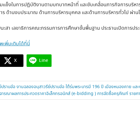
ข้มแข็งในการปฏิบัติงานตามบทบาทหน้าที่ และขับเคลื่อนภารกิจการบริหา
าการ ด้านงบประมาณ ด้านการบริหารบุคคล และด้านการบริหารทั่วไป ผ
ินะสา เลขาธิการคณะกรรมการการศึกษาขั้นพื้นฐาน ประธานเปิดการประช
ิ่มเติมได้ที่นี่
X
Line
ย์ปราบฮ่อ งานฉลองอนุสาวรีย์ปราบฮ่อ ใต้ร่มพระบารมี 196 ปี เมืองหนองคาย แ
ารณาผลการประกวดราคาอิเล็กทรอนิกส์ (e-bidding ) การจัดซื้อครุภัณฑ์ รายการโต๊