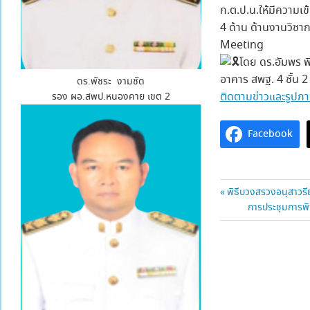
ก.ต.ป.น.ให้มีความเ
4 ด้าน ด้านงานวิช
Meeting
โดย ดร.อัมพร พ
อาคาร สพฐ. 4 ชั้น 2
ดร.พัชระ งามชัด
ติดตามข่าวและรูปภาพเพ
รอง ผอ.สพป.หนองคาย เขต 2
Facebook
แนะแนว
Previous
พิธีบวงสรวงอนุสาวรี
Post:
Next
การประชุมการพิจ
เรื่อง
Post: