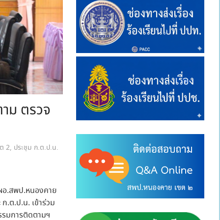
ตาม ตรวจ
ต 2
,
ประชุม ก.ต.ป.น.
ง ผอ.สพป.หนองคาย
.ต.ป.น. เข้าร่วม
กรรมการติดตามฯ