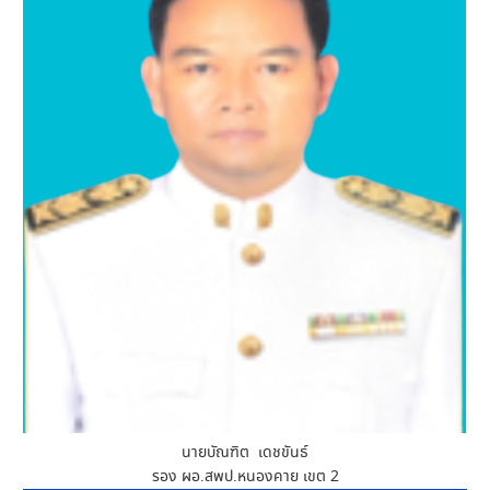
นายบัณฑิต เดชขันธ์
รอง ผอ.สพป.หนองคาย เขต 2