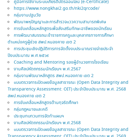
คู่มือการใช้งานระบบเกียรติบัตรออนไลน์ (e-Certificate)
https://www.nongkhai2.go.th/nki2qrcode/
กลุ่มงานปฐมวัย
พัฒนาพหุปัญญาและการสำรวจแววความสามารถพิเศษ
การขับเคลื่อนหลักสูตรเพื่อส่งเสริมทักษะอาชีพของนักเรียน
การพัฒนาสมรรถนะข้าราชการครูและบุคลากรทางการศึกษา
ตำแหน่งครูผู้ช่วย สพป.หนองคาย เขต 2
การประชุมเชิงปฏิบัติการการจัดตั้งงบประมาณรายจ่ายประจำ
ปีงบประมาณ พ.ศ.๒๕๖๙
Coaching and Mentoring รองผู้อำนวยการโรงเรียน
งานศิลปหัตถกรรมนักเรียนฯ พ.ศ.2567
กลุ่มงานพัฒนาหลักสูตร สพป.หนองคาย เขต 2
แบบตรวจการเปิดเผยข้อมูลสาธารณะ (Open Data Integrity and
Transparency Assessment: OIT) ประจำปีงบประมาณ พ.ศ. 2568
สพป.หนองคาย เขต 2
การขับเคลื่อนหลักสูตรต้านทุจริตศึกษา
กลุ่มกฎหมายและคดี
ประชุมทบทวนการจัดทำแผนฯ
งานศิลปหัตถกรรมนักเรียนฯ พ.ศ.2568
แบบตรวจการเปิดเผยข้อมูลสาธารณะ (Open Data Integrity and
Transparency Assessment: OIT) ประจำปีงบประมาณ พ.ศ. 2569