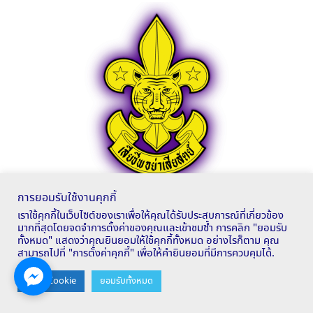
การยอมรับใช้งานคุกกี้
เราใช้คุกกี้ในเว็บไซต์ของเราเพื่อให้คุณได้รับประสบการณ์ที่เกี่ยวข้อง
สำนักงานลูกเสือเขตพื้นที่การศึกษาหนองคาย เขต 2
มากที่สุดโดยจดจำการตั้งค่าของคุณและเข้าชมซ้ำ การคลิก "ยอมรับ
ทั้งหมด" แสดงว่าคุณยินยอมให้ใช้คุกกี้ทั้งหมด อย่างไรก็ตาม คุณ
สามารถไปที่ "การตั้งค่าคุกกี้" เพื่อให้คำยินยอมที่มีการควบคุมได้.
E – LEARNING OIC.GO.TH
Contact us
ตั้งค่า Cookie
ยอมรับทั้งหมด
OPEN