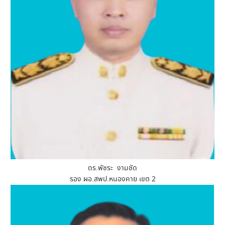
ดร.พัชระ งามชัด
รอง ผอ.สพป.หนองคาย เขต 2