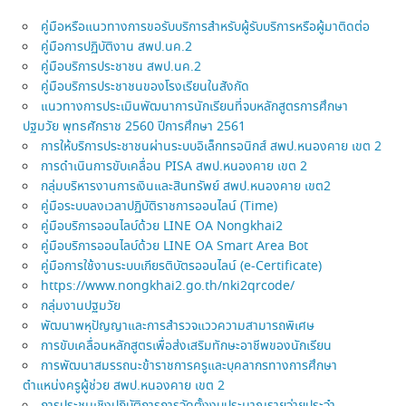
คู่มือหรือแนวทางการขอรับบริการสำหรับผู้รับบริการหรือผู้มาติดต่อ
คู่มือการปฏิบัติงาน สพป.นค.2
คู่มือบริการประชาชน สพป.นค.2
คู่มือบริการประชาชนของโรงเรียนในสังกัด
แนวทางการประเมินพัฒนาการนักเรียนที่จบหลักสูตรการศึกษา
ปฐมวัย พุทธศักราช 2560 ปีการศึกษา 2561
การให้บริการประชาชนผ่านระบบอิเล็กทรอนิกส์ สพป.หนองคาย เขต 2
การดำเนินการขับเคลื่อน PISA สพป.หนองคาย เขต 2
กลุ่มบริหารงานการเงินและสินทรัพย์ สพป.หนองคาย เขต2
คู่มือระบบลงเวลาปฏิบัติราชการออนไลน์ (Time)
คู่มือบริการออนไลบ์ด้วย LINE OA Nongkhai2
คู่มือบริการออนไลบ์ด้วย LINE OA Smart Area Bot
คู่มือการใช้งานระบบเกียรติบัตรออนไลน์ (e-Certificate)
https://www.nongkhai2.go.th/nki2qrcode/
กลุ่มงานปฐมวัย
พัฒนาพหุปัญญาและการสำรวจแววความสามารถพิเศษ
การขับเคลื่อนหลักสูตรเพื่อส่งเสริมทักษะอาชีพของนักเรียน
การพัฒนาสมรรถนะข้าราชการครูและบุคลากรทางการศึกษา
ตำแหน่งครูผู้ช่วย สพป.หนองคาย เขต 2