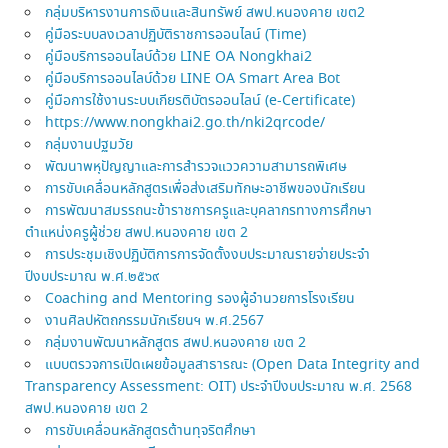
กลุ่มบริหารงานการเงินและสินทรัพย์ สพป.หนองคาย เขต2
คู่มือระบบลงเวลาปฏิบัติราชการออนไลน์ (Time)
คู่มือบริการออนไลบ์ด้วย LINE OA Nongkhai2
คู่มือบริการออนไลบ์ด้วย LINE OA Smart Area Bot
คู่มือการใช้งานระบบเกียรติบัตรออนไลน์ (e-Certificate)
https://www.nongkhai2.go.th/nki2qrcode/
กลุ่มงานปฐมวัย
พัฒนาพหุปัญญาและการสำรวจแววความสามารถพิเศษ
การขับเคลื่อนหลักสูตรเพื่อส่งเสริมทักษะอาชีพของนักเรียน
การพัฒนาสมรรถนะข้าราชการครูและบุคลากรทางการศึกษา
ตำแหน่งครูผู้ช่วย สพป.หนองคาย เขต 2
การประชุมเชิงปฏิบัติการการจัดตั้งงบประมาณรายจ่ายประจำ
ปีงบประมาณ พ.ศ.๒๕๖๙
Coaching and Mentoring รองผู้อำนวยการโรงเรียน
งานศิลปหัตถกรรมนักเรียนฯ พ.ศ.2567
กลุ่มงานพัฒนาหลักสูตร สพป.หนองคาย เขต 2
แบบตรวจการเปิดเผยข้อมูลสาธารณะ (Open Data Integrity and
Transparency Assessment: OIT) ประจำปีงบประมาณ พ.ศ. 2568
สพป.หนองคาย เขต 2
การขับเคลื่อนหลักสูตรต้านทุจริตศึกษา