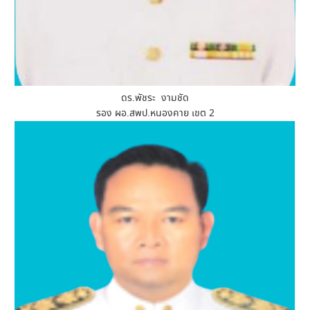
ดร.พัชระ งามชัด
รอง ผอ.สพป.หนองคาย เขต 2