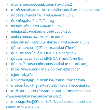
นโยบายคุ้มครองข้อมูลส่วนบุคคล สพป.นค.2
การให้บริการประชาชนผ่านระบบอิเล็กทรอนิกส์ สพป.หนองคาย เขต 2
ติดต่อสอบถามออนไลน์ สพป.หนองคาย เขต 2
ค้นหาข้อมูลโรงเรียนสังกัด สพฐ.
ชมรมภาษาไทย สพป.หนองคาย เขต2
หลักสูตรเพื่อส่งเสริมทักษะอาชีพของนักเรียน
สิ่งก่อสร้างของ สพป.หนองคาย เขต 2
กลุ่มบริหารงานการเงินและสินทรัพย์ สพป.หนองคาย เขต2
คู่มือระบบลงเวลาปฏิบัติราชการออนไลน์ (Time)
คู่มือบริการออนไลบ์ด้วย LINE OA Nongkhai2
คู่มือบริการออนไลบ์ด้วย LINE OA Smart Area Bot
คู่มือการใช้งานระบบเกียรติบัตรออนไลน์ (e-Certificate)
https://www.nongkhai2.go.th/nki2qrcode/
กลุ่มงานปฐมวัย
พัฒนาพหุปัญญาและการสำรวจแววความสามารถพิเศษ
การขับเคลื่อนหลักสูตรเพื่อส่งเสริมทักษะอาชีพของนักเรียน
การพัฒนาสมรรถนะข้าราชการครูและบุคลากรทางการศึกษา
ตำแหน่งครูผู้ช่วย สพป.หนองคาย เขต 2
การประชุมเชิงปฏิบัติการการจัดตั้งงบประมาณรายจ่ายประจำ
ปีงบประมาณ พ.ศ.๒๕๖๙