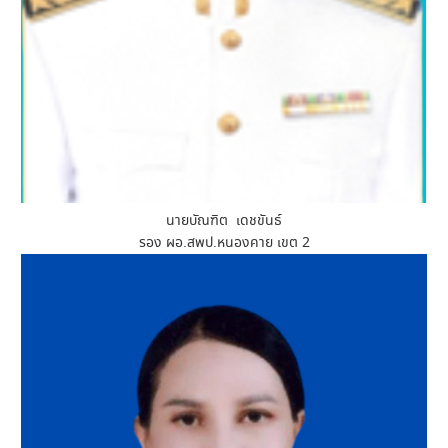
นายบัณฑิต เดชขันธ์
รอง ผอ.สพป.หนองคาย เขต 2