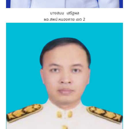
นางสนม เสริฐผล
ผอ.สพป.หนองคาย เขต 2