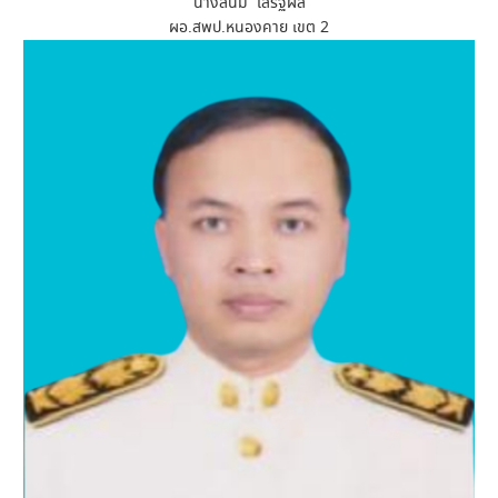
นางสนม เสริฐผล
ผอ.สพป.หนองคาย เขต 2