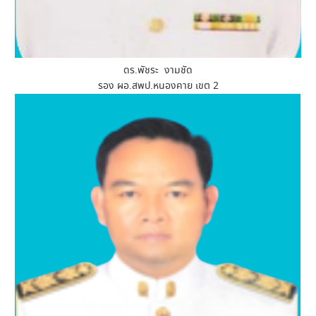
ดร.พัชระ งามชัด
รอง ผอ.สพป.หนองคาย เขต 2