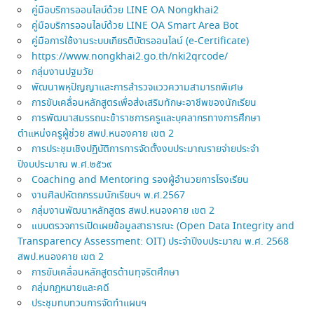
คู่มือบริการออนไลบ์ด้วย LINE OA Nongkhai2
คู่มือบริการออนไลบ์ด้วย LINE OA Smart Area Bot
คู่มือการใช้งานระบบเกียรติบัตรออนไลน์ (e-Certificate)
https://www.nongkhai2.go.th/nki2qrcode/
กลุ่มงานปฐมวัย
พัฒนาพหุปัญญาและการสำรวจแววความสามารถพิเศษ
การขับเคลื่อนหลักสูตรเพื่อส่งเสริมทักษะอาชีพของนักเรียน
การพัฒนาสมรรถนะข้าราชการครูและบุคลากรทางการศึกษา
ตำแหน่งครูผู้ช่วย สพป.หนองคาย เขต 2
การประชุมเชิงปฏิบัติการการจัดตั้งงบประมาณรายจ่ายประจำ
ปีงบประมาณ พ.ศ.๒๕๖๙
Coaching and Mentoring รองผู้อำนวยการโรงเรียน
งานศิลปหัตถกรรมนักเรียนฯ พ.ศ.2567
กลุ่มงานพัฒนาหลักสูตร สพป.หนองคาย เขต 2
แบบตรวจการเปิดเผยข้อมูลสาธารณะ (Open Data Integrity and
Transparency Assessment: OIT) ประจำปีงบประมาณ พ.ศ. 2568
สพป.หนองคาย เขต 2
การขับเคลื่อนหลักสูตรต้านทุจริตศึกษา
กลุ่มกฎหมายและคดี
ประชุมทบทวนการจัดทำแผนฯ