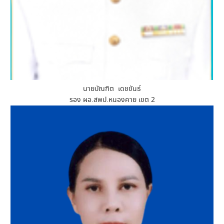
นายบัณฑิต เดชขันธ์
รอง ผอ.สพป.หนองคาย เขต 2