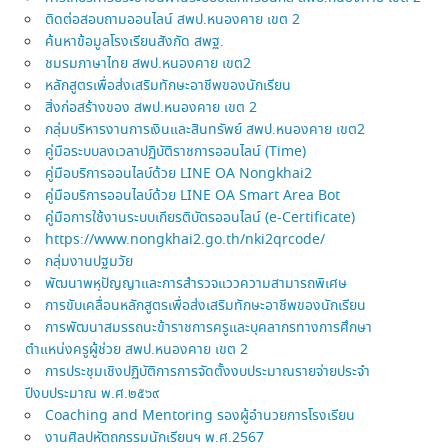
ติดต่อสอบถามออนไลน์ สพป.หนองคาย เขต 2
ค้นหาข้อมูลโรงเรียนสังกัด สพฐ.
ชมรมภาษาไทย สพป.หนองคาย เขต2
หลักสูตรเพื่อส่งเสริมทักษะอาชีพของนักเรียน
สิ่งก่อสร้างของ สพป.หนองคาย เขต 2
กลุ่มบริหารงานการเงินและสินทรัพย์ สพป.หนองคาย เขต2
คู่มือระบบลงเวลาปฏิบัติราชการออนไลน์ (Time)
คู่มือบริการออนไลบ์ด้วย LINE OA Nongkhai2
คู่มือบริการออนไลบ์ด้วย LINE OA Smart Area Bot
คู่มือการใช้งานระบบเกียรติบัตรออนไลน์ (e-Certificate)
https://www.nongkhai2.go.th/nki2qrcode/
กลุ่มงานปฐมวัย
พัฒนาพหุปัญญาและการสำรวจแววความสามารถพิเศษ
การขับเคลื่อนหลักสูตรเพื่อส่งเสริมทักษะอาชีพของนักเรียน
การพัฒนาสมรรถนะข้าราชการครูและบุคลากรทางการศึกษา
ตำแหน่งครูผู้ช่วย สพป.หนองคาย เขต 2
การประชุมเชิงปฏิบัติการการจัดตั้งงบประมาณรายจ่ายประจำ
ปีงบประมาณ พ.ศ.๒๕๖๙
Coaching and Mentoring รองผู้อำนวยการโรงเรียน
งานศิลปหัตถกรรมนักเรียนฯ พ.ศ.2567