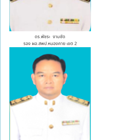
ดร.พัชระ งามชัด
รอง ผอ.สพป.หนองคาย เขต 2