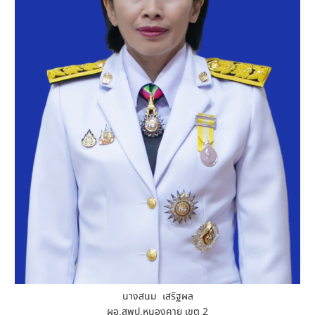
นางสนม เสริฐผล
ผอ.สพป.หนองคาย เขต 2