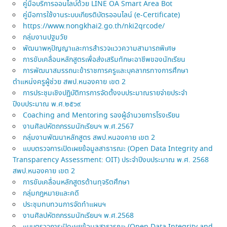
คู่มือบริการออนไลบ์ด้วย LINE OA Smart Area Bot
คู่มือการใช้งานระบบเกียรติบัตรออนไลน์ (e-Certificate)
https://www.nongkhai2.go.th/nki2qrcode/
กลุ่มงานปฐมวัย
พัฒนาพหุปัญญาและการสำรวจแววความสามารถพิเศษ
การขับเคลื่อนหลักสูตรเพื่อส่งเสริมทักษะอาชีพของนักเรียน
การพัฒนาสมรรถนะข้าราชการครูและบุคลากรทางการศึกษา
ตำแหน่งครูผู้ช่วย สพป.หนองคาย เขต 2
การประชุมเชิงปฏิบัติการการจัดตั้งงบประมาณรายจ่ายประจำ
ปีงบประมาณ พ.ศ.๒๕๖๙
Coaching and Mentoring รองผู้อำนวยการโรงเรียน
งานศิลปหัตถกรรมนักเรียนฯ พ.ศ.2567
กลุ่มงานพัฒนาหลักสูตร สพป.หนองคาย เขต 2
แบบตรวจการเปิดเผยข้อมูลสาธารณะ (Open Data Integrity and
Transparency Assessment: OIT) ประจำปีงบประมาณ พ.ศ. 2568
สพป.หนองคาย เขต 2
การขับเคลื่อนหลักสูตรต้านทุจริตศึกษา
กลุ่มกฎหมายและคดี
ประชุมทบทวนการจัดทำแผนฯ
งานศิลปหัตถกรรมนักเรียนฯ พ.ศ.2568
แบบตรวจการเปิดเผยข้อมูลสาธารณะ (Open Data Integrity and