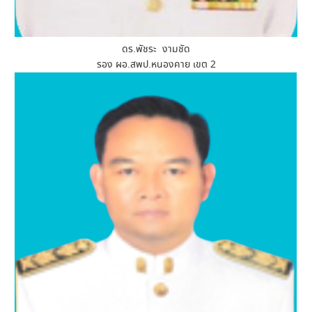
ดร.พัชระ งามชัด
รอง ผอ.สพป.หนองคาย เขต 2