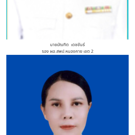
นายบัณฑิต เดชขันธ์
รอง ผอ.สพป.หนองคาย เขต 2