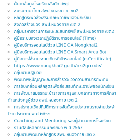
ค้นหาข้อมูลโรงเรียนสังกัด สพฐ.
ชมรมภาษาไทย สพป.หนองคาย เขต2
หลักสูตรเพื่อส่งเสริมทักษะอาชีพของนักเรียน
สิ่งก่อสร้างของ สพป.หนองคาย เขต 2
กลุ่มบริหารงานการเงินและสินทรัพย์ สพป.หนองคาย เขต2
คู่มือระบบลงเวลาปฏิบัติราชการออนไลน์ (Time)
คู่มือบริการออนไลบ์ด้วย LINE OA Nongkhai2
คู่มือบริการออนไลบ์ด้วย LINE OA Smart Area Bot
คู่มือการใช้งานระบบเกียรติบัตรออนไลน์ (e-Certificate)
https://www.nongkhai2.go.th/nki2qrcode/
กลุ่มงานปฐมวัย
พัฒนาพหุปัญญาและการสำรวจแววความสามารถพิเศษ
การขับเคลื่อนหลักสูตรเพื่อส่งเสริมทักษะอาชีพของนักเรียน
การพัฒนาสมรรถนะข้าราชการครูและบุคลากรทางการศึกษา
ตำแหน่งครูผู้ช่วย สพป.หนองคาย เขต 2
การประชุมเชิงปฏิบัติการการจัดตั้งงบประมาณรายจ่ายประจำ
ปีงบประมาณ พ.ศ.๒๕๖๙
Coaching and Mentoring รองผู้อำนวยการโรงเรียน
งานศิลปหัตถกรรมนักเรียนฯ พ.ศ.2567
กลุ่มงานพัฒนาหลักสูตร สพป.หนองคาย เขต 2