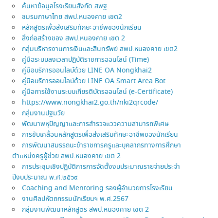
ค้นหาข้อมูลโรงเรียนสังกัด สพฐ.
ชมรมภาษาไทย สพป.หนองคาย เขต2
หลักสูตรเพื่อส่งเสริมทักษะอาชีพของนักเรียน
สิ่งก่อสร้างของ สพป.หนองคาย เขต 2
กลุ่มบริหารงานการเงินและสินทรัพย์ สพป.หนองคาย เขต2
คู่มือระบบลงเวลาปฏิบัติราชการออนไลน์ (Time)
คู่มือบริการออนไลบ์ด้วย LINE OA Nongkhai2
คู่มือบริการออนไลบ์ด้วย LINE OA Smart Area Bot
คู่มือการใช้งานระบบเกียรติบัตรออนไลน์ (e-Certificate)
https://www.nongkhai2.go.th/nki2qrcode/
กลุ่มงานปฐมวัย
พัฒนาพหุปัญญาและการสำรวจแววความสามารถพิเศษ
การขับเคลื่อนหลักสูตรเพื่อส่งเสริมทักษะอาชีพของนักเรียน
การพัฒนาสมรรถนะข้าราชการครูและบุคลากรทางการศึกษา
ตำแหน่งครูผู้ช่วย สพป.หนองคาย เขต 2
การประชุมเชิงปฏิบัติการการจัดตั้งงบประมาณรายจ่ายประจำ
ปีงบประมาณ พ.ศ.๒๕๖๙
Coaching and Mentoring รองผู้อำนวยการโรงเรียน
งานศิลปหัตถกรรมนักเรียนฯ พ.ศ.2567
กลุ่มงานพัฒนาหลักสูตร สพป.หนองคาย เขต 2