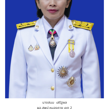
นางสนม เสริฐผล
ผอ.สพป.หนองคาย เขต 2