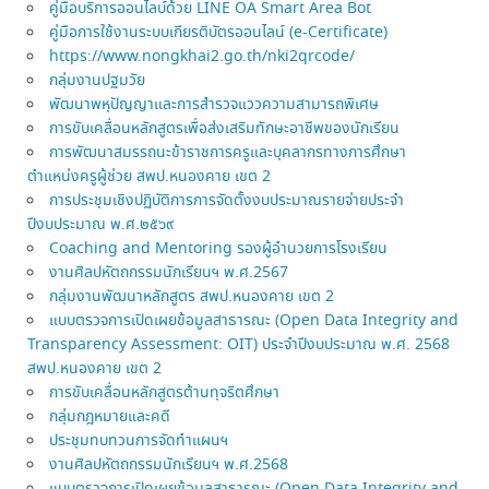
คู่มือบริการออนไลบ์ด้วย LINE OA Smart Area Bot
คู่มือการใช้งานระบบเกียรติบัตรออนไลน์ (e-Certificate)
https://www.nongkhai2.go.th/nki2qrcode/
กลุ่มงานปฐมวัย
พัฒนาพหุปัญญาและการสำรวจแววความสามารถพิเศษ
การขับเคลื่อนหลักสูตรเพื่อส่งเสริมทักษะอาชีพของนักเรียน
การพัฒนาสมรรถนะข้าราชการครูและบุคลากรทางการศึกษา
ตำแหน่งครูผู้ช่วย สพป.หนองคาย เขต 2
การประชุมเชิงปฏิบัติการการจัดตั้งงบประมาณรายจ่ายประจำ
ปีงบประมาณ พ.ศ.๒๕๖๙
Coaching and Mentoring รองผู้อำนวยการโรงเรียน
งานศิลปหัตถกรรมนักเรียนฯ พ.ศ.2567
กลุ่มงานพัฒนาหลักสูตร สพป.หนองคาย เขต 2
แบบตรวจการเปิดเผยข้อมูลสาธารณะ (Open Data Integrity and
Transparency Assessment: OIT) ประจำปีงบประมาณ พ.ศ. 2568
สพป.หนองคาย เขต 2
การขับเคลื่อนหลักสูตรต้านทุจริตศึกษา
กลุ่มกฎหมายและคดี
ประชุมทบทวนการจัดทำแผนฯ
งานศิลปหัตถกรรมนักเรียนฯ พ.ศ.2568
แบบตรวจการเปิดเผยข้อมูลสาธารณะ (Open Data Integrity and