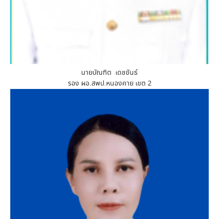
นายบัณฑิต เดชขันธ์
รอง ผอ.สพป.หนองคาย เขต 2