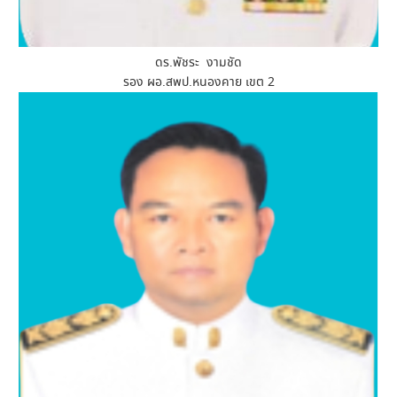
ดร.พัชระ งามชัด
รอง ผอ.สพป.หนองคาย เขต 2