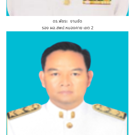
ดร.พัชระ งามชัด
รอง ผอ.สพป.หนองคาย เขต 2