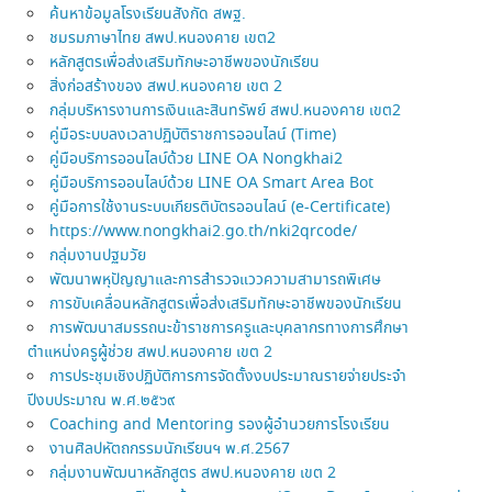
ค้นหาข้อมูลโรงเรียนสังกัด สพฐ.
ชมรมภาษาไทย สพป.หนองคาย เขต2
หลักสูตรเพื่อส่งเสริมทักษะอาชีพของนักเรียน
สิ่งก่อสร้างของ สพป.หนองคาย เขต 2
กลุ่มบริหารงานการเงินและสินทรัพย์ สพป.หนองคาย เขต2
คู่มือระบบลงเวลาปฏิบัติราชการออนไลน์ (Time)
คู่มือบริการออนไลบ์ด้วย LINE OA Nongkhai2
คู่มือบริการออนไลบ์ด้วย LINE OA Smart Area Bot
คู่มือการใช้งานระบบเกียรติบัตรออนไลน์ (e-Certificate)
https://www.nongkhai2.go.th/nki2qrcode/
กลุ่มงานปฐมวัย
พัฒนาพหุปัญญาและการสำรวจแววความสามารถพิเศษ
การขับเคลื่อนหลักสูตรเพื่อส่งเสริมทักษะอาชีพของนักเรียน
การพัฒนาสมรรถนะข้าราชการครูและบุคลากรทางการศึกษา
ตำแหน่งครูผู้ช่วย สพป.หนองคาย เขต 2
การประชุมเชิงปฏิบัติการการจัดตั้งงบประมาณรายจ่ายประจำ
ปีงบประมาณ พ.ศ.๒๕๖๙
Coaching and Mentoring รองผู้อำนวยการโรงเรียน
งานศิลปหัตถกรรมนักเรียนฯ พ.ศ.2567
กลุ่มงานพัฒนาหลักสูตร สพป.หนองคาย เขต 2