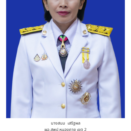
นางสนม เสริฐผล
ผอ.สพป.หนองคาย เขต 2