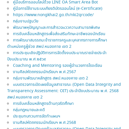
คู่มือบริการออนไลบ์ด้วย LINE OA Smart Area Bot
คู่มือการใช้งานระบบเกียรติบัตรออนไลน์ (e-Certificate)
https://www.nongkhai2.go.th/nki2qrcode/
กลุ่มงานปฐมวัย
พัฒนาพหุปัญญาและการสำรวจแววความสามารถพิเศษ
การขับเคลื่อนหลักสูตรเพื่อส่งเสริมทักษะอาชีพของนักเรียน
การพัฒนาสมรรถนะข้าราชการครูและบุคลากรทางการศึกษา
ตำแหน่งครูผู้ช่วย สพป.หนองคาย เขต 2
การประชุมเชิงปฏิบัติการการจัดตั้งงบประมาณรายจ่ายประจำ
ปีงบประมาณ พ.ศ.๒๕๖๙
Coaching and Mentoring รองผู้อำนวยการโรงเรียน
งานศิลปหัตถกรรมนักเรียนฯ พ.ศ.2567
กลุ่มงานพัฒนาหลักสูตร สพป.หนองคาย เขต 2
แบบตรวจการเปิดเผยข้อมูลสาธารณะ (Open Data Integrity and
Transparency Assessment: OIT) ประจำปีงบประมาณ พ.ศ. 2568
สพป.หนองคาย เขต 2
การขับเคลื่อนหลักสูตรต้านทุจริตศึกษา
กลุ่มกฎหมายและคดี
ประชุมทบทวนการจัดทำแผนฯ
งานศิลปหัตถกรรมนักเรียนฯ พ.ศ.2568
แบบตรวจการเปิดเผยข้อมูลสาธารณะ (Open Data Integrity and